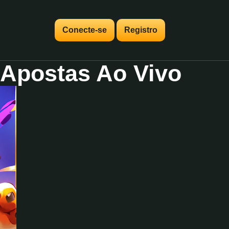
Conecte-se
Registro
 Apostas Ao Vivo