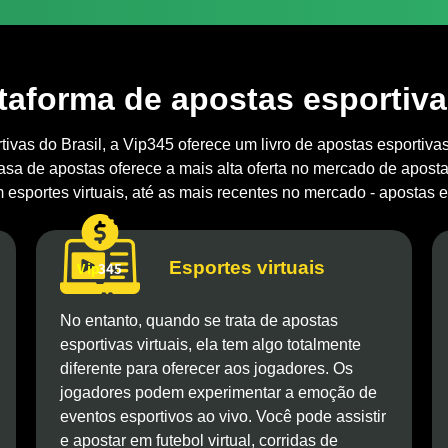
taforma de apostas esportiv
vas do Brasil, a Vip345 oferece um livro de apostas esportivas
sa de apostas oferece a mais alta oferta no mercado de aposta
 esportes virtuais, até as mais recentes no mercado - apostas e
Esportes virtuais
No entanto, quando se trata de apostas
esportivas virtuais, ela tem algo totalmente
diferente para oferecer aos jogadores. Os
jogadores podem experimentar a emoção de
eventos esportivos ao vivo. Você pode assistir
e apostar em futebol virtual, corridas de