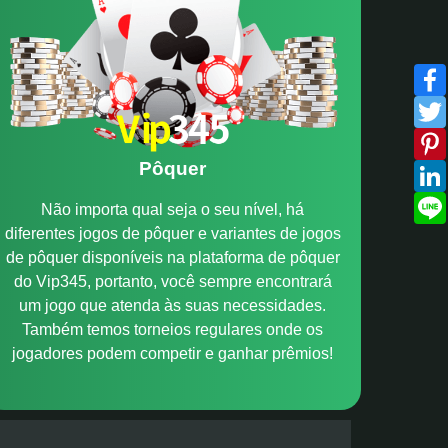
Pôquer
Não importa qual seja o seu nível, há
diferentes jogos de pôquer e variantes de jogos
de pôquer disponíveis na plataforma de pôquer
do Vip345, portanto, você sempre encontrará
um jogo que atenda às suas necessidades.
Também temos torneios regulares onde os
jogadores podem competir e ganhar prêmios!