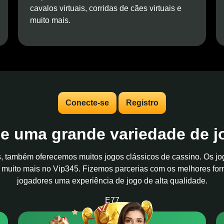
cavalos virtuais, corridas de cães virtuais e
muito mais.
Conecte-se
Registro
ce uma grande variedade de j
s, também oferecemos muitos jogos clássicos de cassino. Os jo
e muito mais no Vip345. Fizemos parcerias com os melhores for
jogadores uma experiência de jogo de alta qualidade.
E77