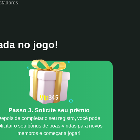
stadores.
ada no jogo!
Passo 3. Solicite seu prêmio
epois de completar o seu registro, você pode
olicitar o seu bônus de boas-vindas para novos
membros e começar a jogar!