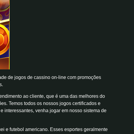
idade de jogos de cassino on-line com promoções
s.
tendimento ao cliente, que é uma das melhores do
es. Temos todos os nossos jogos certificados e
 interessantes, venha jogar em nosso sistema de
quei e futebol americano. Esses esportes geralmente