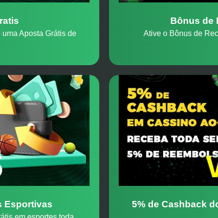
atis
Bônus de 
 uma Aposta Grátis de
Ative o Bônus de Rec
 Esportivas
5% de Cashback do
tis em esportes toda