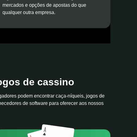
mercados e opções de apostas do que
qualquer outra empresa.
ogos de cassino
gadores podem encontrar caça-níqueis, jogos de
necedores de software para oferecer aos nossos