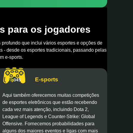
as para os jogadores
 profundo que inclui vários esportes e opções de
s - desde os esportes tradicionais, passando pelas
m e-sports.
E-sports
Aqui também oferecemos muitas competições
de esportes eletrônicos que estão recebendo
cada vez mais atenção, incluindo Dota 2,
League of Legends e Counter-Strike: Global
Offensive. Fornecemos probabilidades para
alguns dos maiores eventos e ligas com mais