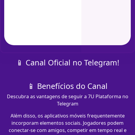
📱 Canal Oficial no Telegram!
📱 Benefícios do Canal
Descubra as vantagens de seguir a 7U Plataforma no
Telegram
Além disso, os aplicativos móveis frequentemente
incorporam elementos sociais. Jogadores podem
conectar-se com amigos, competir em tempo real e