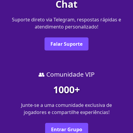
Chat
Suporte direto via Telegram, respostas rápidas e
atendimento personalizado!
Falar Suporte
👥 Comunidade VIP
1000+
Junte-se a uma comunidade exclusiva de
jogadores e compartilhe experiências!
Entrar Grupo