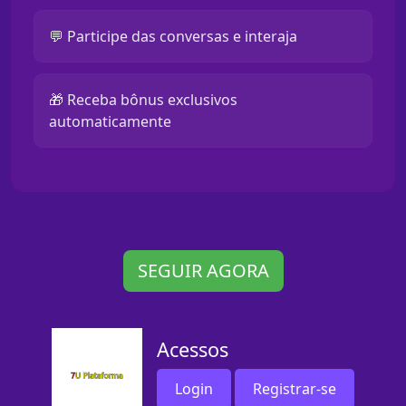
💬 Participe das conversas e interaja
🎁 Receba bônus exclusivos
automaticamente
SEGUIR AGORA
Acessos
Login
Registrar-se