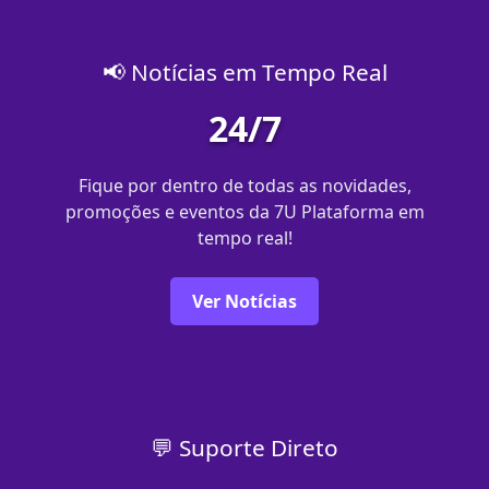
📢 Notícias em Tempo Real
24/7
Fique por dentro de todas as novidades,
promoções e eventos da 7U Plataforma em
tempo real!
Ver Notícias
💬 Suporte Direto