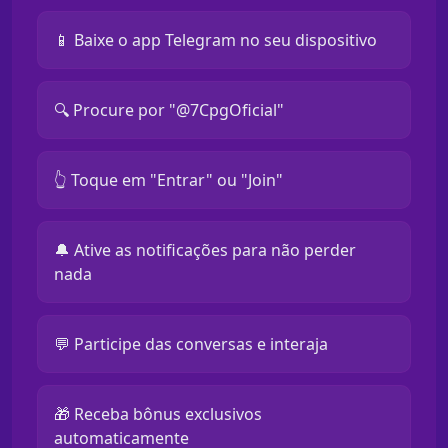
📱 Baixe o app Telegram no seu dispositivo
🔍 Procure por "@7CpgOficial"
👆 Toque em "Entrar" ou "Join"
🔔 Ative as notificações para não perder
nada
💬 Participe das conversas e interaja
🎁 Receba bônus exclusivos
automaticamente