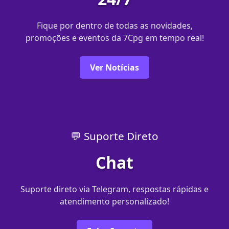
Fique por dentro de todas as novidades,
promoções e eventos da 7Cpg em tempo real!
Ver Notícias
💬 Suporte Direto
Chat
Suporte direto via Telegram, respostas rápidas e
atendimento personalizado!