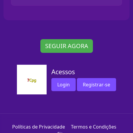
SEGUIR AGORA
Acessos
Login
Registrar-se
Políticas de Privacidade
Termos e Condições