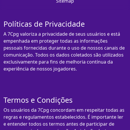
Sitemap
Políticas de Privacidade
A 7Cpg valoriza a privacidade de seus usuários e está
empenhada em proteger todas as informações
pessoais fornecidas durante o uso de nossos canais de
comunicação. Todos os dados coletados são utilizados
exclusivamente para fins de melhoria contínua da
experiência de nossos jogadores.
Termos e Condições
Os usuários da 7Cpg concordam em respeitar todas as
regras e regulamentos estabelecidos. É importante ler
e entender todos os termos antes de participar de