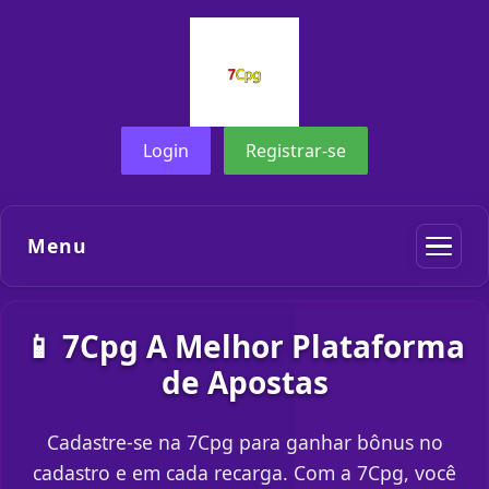
Login
Registrar-se
Menu
📱 7Cpg A Melhor Plataforma
de Apostas
Cadastre-se na 7Cpg para ganhar bônus no
cadastro e em cada recarga. Com a 7Cpg, você