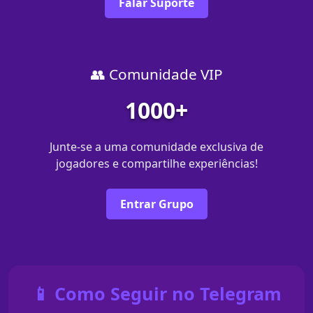
Falar Suporte
👥 Comunidade VIP
1000+
Junte-se a uma comunidade exclusiva de
jogadores e compartilhe experiências!
Entrar Grupo
📱 Como Seguir no Telegram