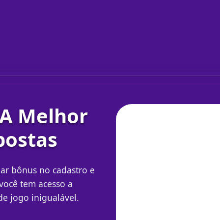
 A Melhor
postas
ar bônus no cadastro e
você tem acesso a
e jogo inigualável.