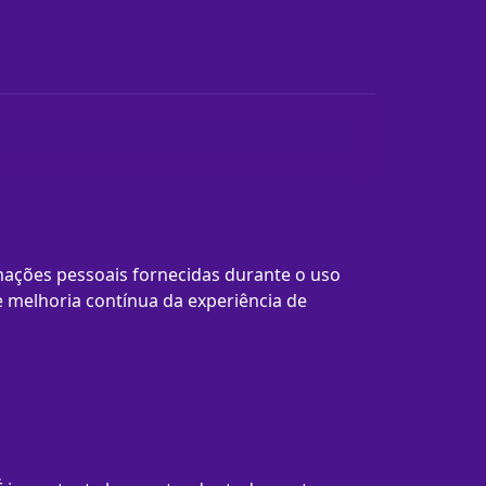
mações pessoais fornecidas durante o uso
e melhoria contínua da experiência de