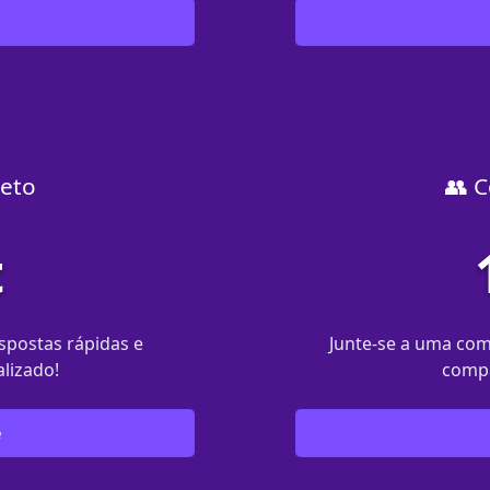
reto
👥 
t
espostas rápidas e
Junte-se a uma com
lizado!
compa
e