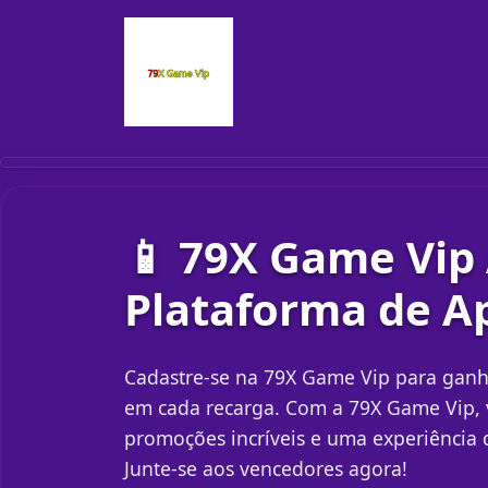
📱 79X Game Vip
Plataforma de A
Cadastre-se na 79X Game Vip para ganh
em cada recarga. Com a 79X Game Vip, 
promoções incríveis e uma experiência d
Junte-se aos vencedores agora!