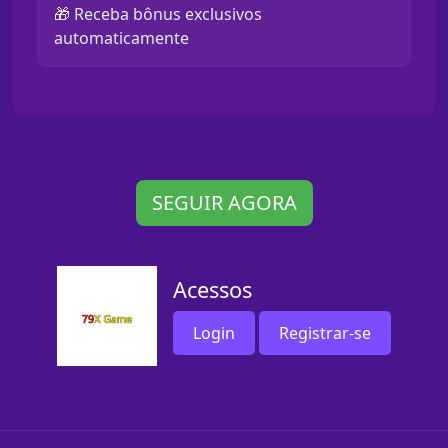
🎁 Receba bônus exclusivos
automaticamente
SEGUIR AGORA
Acessos
Login
Registrar-se