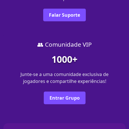
Falar Suporte
👥 Comunidade VIP
1000+
Junte-se a uma comunidade exclusiva de
jogadores e compartilhe experiências!
Entrar Grupo