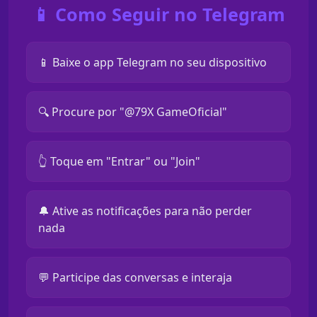
📱 Como Seguir no Telegram
📱 Baixe o app Telegram no seu dispositivo
🔍 Procure por "@79X GameOficial"
👆 Toque em "Entrar" ou "Join"
🔔 Ative as notificações para não perder
nada
💬 Participe das conversas e interaja