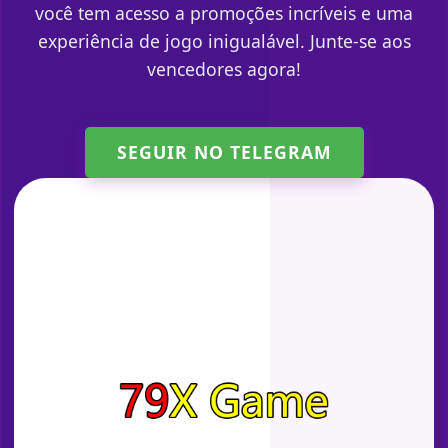
você tem acesso a promoções incríveis e uma
experiência de jogo inigualável. Junte-se aos
vencedores agora!
SEGUIR NO TELEGRAM