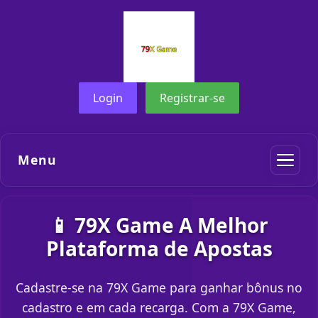
Login
Registrar-se
Menu
📱 79X Game A Melhor
Plataforma de Apostas
Cadastre-se na 79X Game para ganhar bônus no
cadastro e em cada recarga. Com a 79X Game,