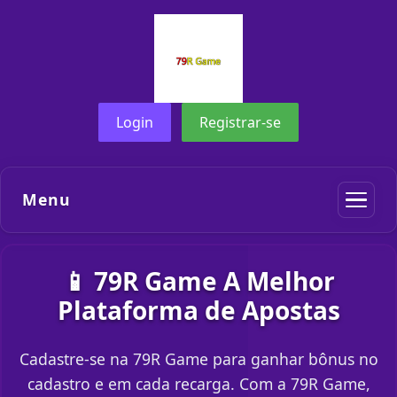
Login
Registrar-se
Menu
📱 79R Game A Melhor
Plataforma de Apostas
Cadastre-se na 79R Game para ganhar bônus no
cadastro e em cada recarga. Com a 79R Game,