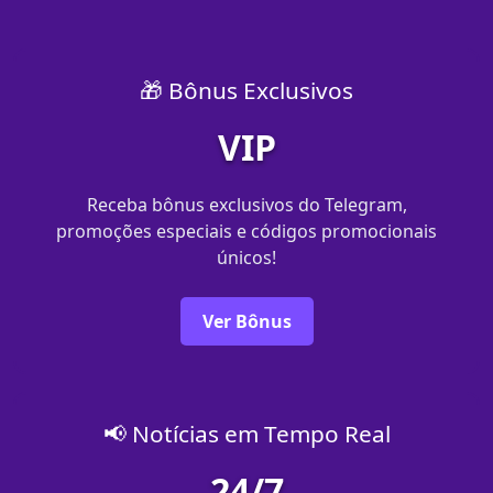
🎁 Bônus Exclusivos
VIP
Receba bônus exclusivos do Telegram,
promoções especiais e códigos promocionais
únicos!
Ver Bônus
📢 Notícias em Tempo Real
24/7