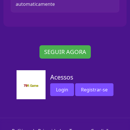
automaticamente
SEGUIR AGORA
Acessos
Login
Registrar-se