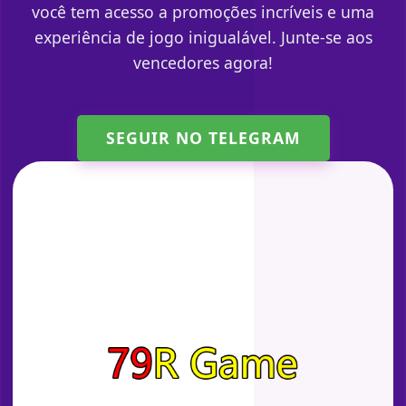
você tem acesso a promoções incríveis e uma
experiência de jogo inigualável. Junte-se aos
vencedores agora!
SEGUIR NO TELEGRAM