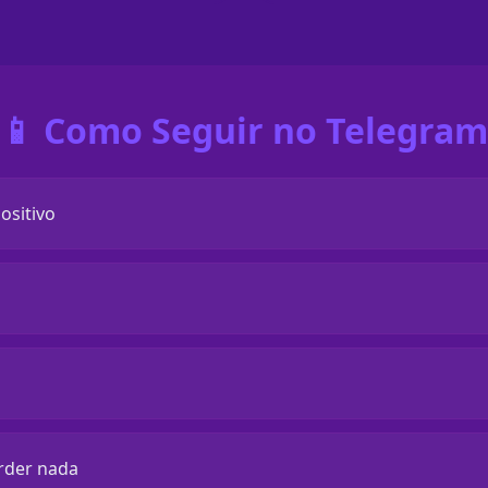
📱 Como Seguir no Telegram
ositivo
erder nada