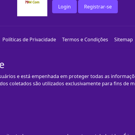
Login
Registrar-se
Políticas de Privacidade
Termos e Condições
Sitemap
de
usuários e está empenhada em proteger todas as informaçõ
os coletados são utilizados exclusivamente para fins de m