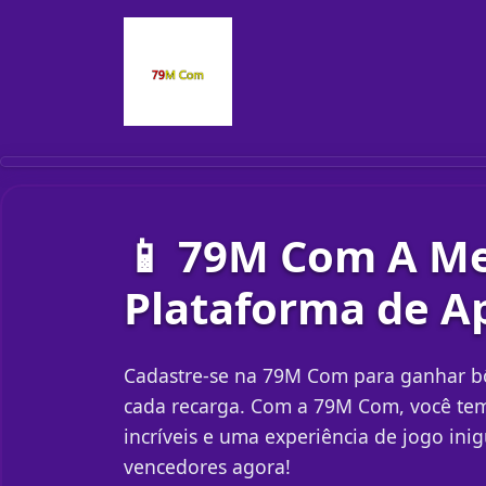
📱 79M Com A M
Plataforma de A
Cadastre-se na 79M Com para ganhar b
cada recarga. Com a 79M Com, você te
incríveis e uma experiência de jogo inig
vencedores agora!