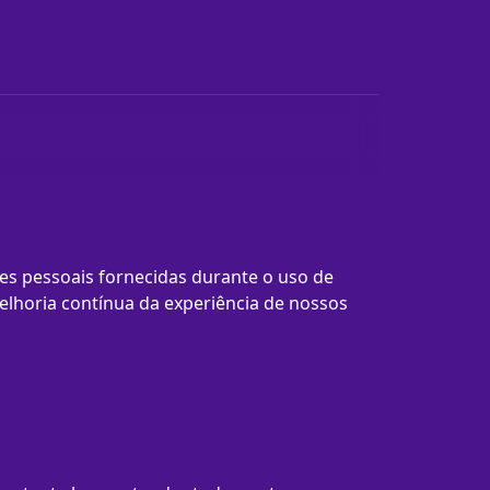
es pessoais fornecidas durante o uso de
elhoria contínua da experiência de nossos