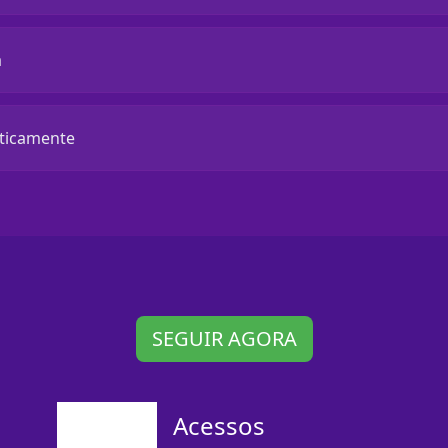
a
aticamente
SEGUIR AGORA
Acessos