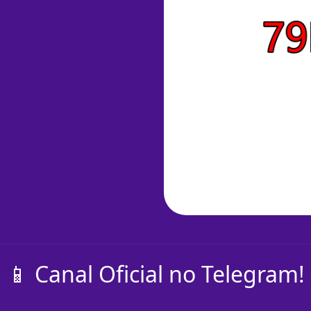
📱 Canal Oficial no Telegram!