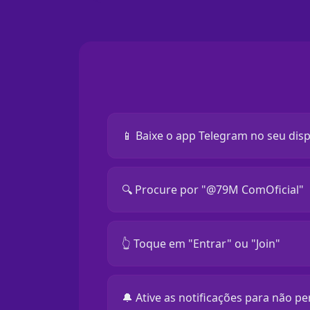
📱 Baixe o app Telegram no seu disp
🔍 Procure por "@79M ComOficial"
👆 Toque em "Entrar" ou "Join"
🔔 Ative as notificações para não p