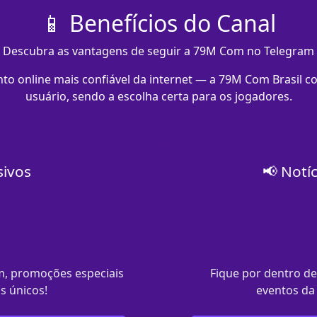
📱 Benefícios do Canal
Descubra as vantagens de seguir a 79M Com no Telegram
to online mais confiável da internet — a 79M Com Brasil c
usuário, sendo a escolha certa para os jogadores.
sivos
📢 Notí
m, promoções especiais
Fique por dentro d
s únicos!
eventos da