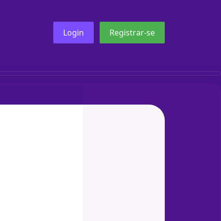
Login
Registrar-se