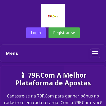
Login
Registrar-se
Menu
📱 79F.Com A Melhor
Plataforma de Apostas
Cadastre-se na 79F.Com para ganhar bônus no
cadastro e em cada recarga. Com a 79F.Com, você