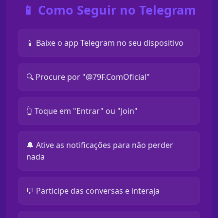
📱 Como Seguir no Telegram
📱 Baixe o app Telegram no seu dispositivo
🔍 Procure por "@79F.ComOficial"
👆 Toque em "Entrar" ou "Join"
🔔 Ative as notificações para não perder
nada
💬 Participe das conversas e interaja