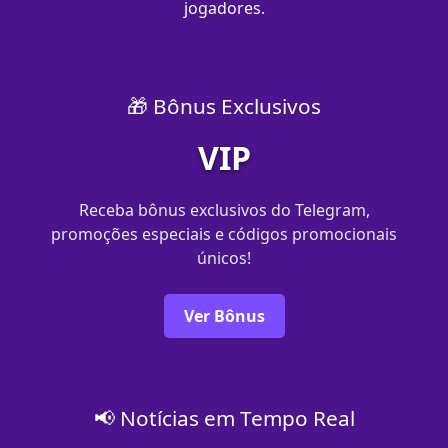
jogadores.
🎁 Bônus Exclusivos
VIP
Receba bônus exclusivos do Telegram,
promoções especiais e códigos promocionais
únicos!
Ver Bônus
📢 Notícias em Tempo Real