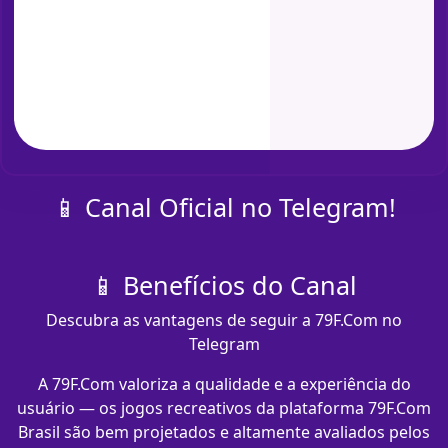
📱 Canal Oficial no Telegram!
📱 Benefícios do Canal
Descubra as vantagens de seguir a 79F.Com no
Telegram
A 79F.Com valoriza a qualidade e a experiência do
usuário — os jogos recreativos da plataforma 79F.Com
Brasil são bem projetados e altamente avaliados pelos