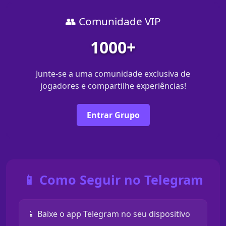
👥 Comunidade VIP
1000+
Junte-se a uma comunidade exclusiva de
jogadores e compartilhe experiências!
Entrar Grupo
📱 Como Seguir no Telegram
📱 Baixe o app Telegram no seu dispositivo