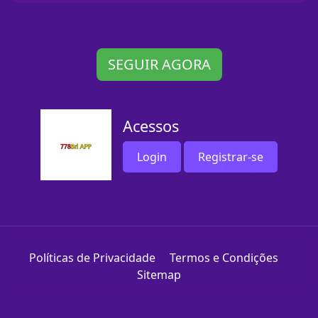
SEGUIR AGORA
Acessos
Login
Registrar-se
Políticas de Privacidade
Termos e Condições
Sitemap