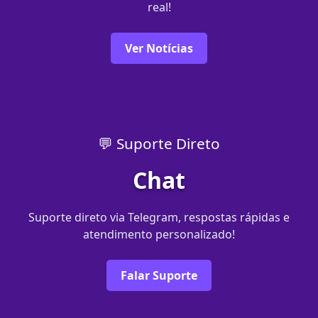
real!
Ver Notícias
💬 Suporte Direto
Chat
Suporte direto via Telegram, respostas rápidas e
atendimento personalizado!
Falar Suporte