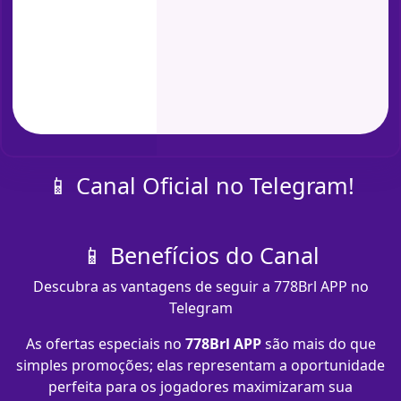
📱 Canal Oficial no Telegram!
📱 Benefícios do Canal
Descubra as vantagens de seguir a 778Brl APP no
Telegram
As ofertas especiais no
778Brl APP
são mais do que
simples promoções; elas representam a oportunidade
perfeita para os jogadores maximizaram sua