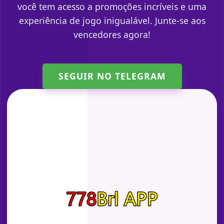
você tem acesso a promoções incríveis e uma
experiência de jogo inigualável. Junte-se aos
vencedores agora!
SEGUIR NO TELEGRAM