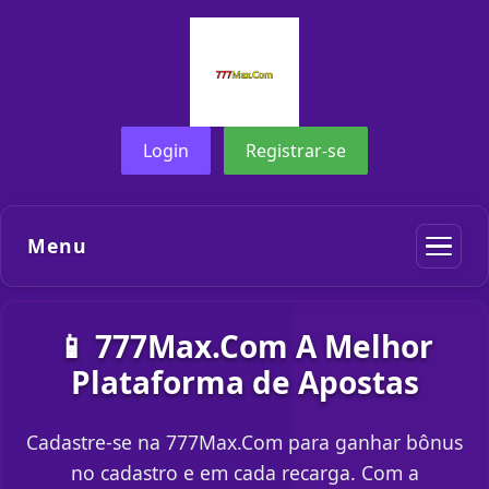
Login
Registrar-se
Menu
📱 777Max.Com A Melhor
Plataforma de Apostas
Cadastre-se na 777Max.Com para ganhar bônus
no cadastro e em cada recarga. Com a