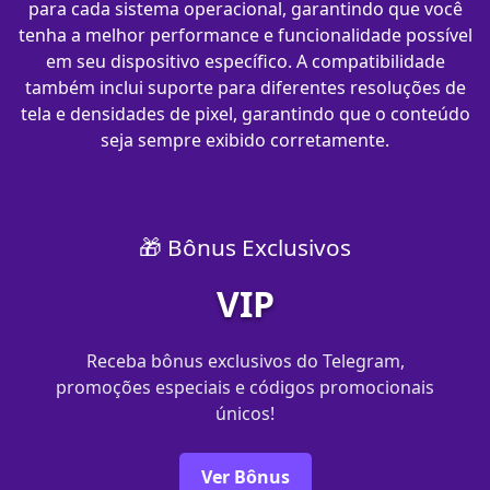
para cada sistema operacional, garantindo que você
tenha a melhor performance e funcionalidade possível
em seu dispositivo específico. A compatibilidade
também inclui suporte para diferentes resoluções de
tela e densidades de pixel, garantindo que o conteúdo
seja sempre exibido corretamente.
🎁 Bônus Exclusivos
VIP
Receba bônus exclusivos do Telegram,
promoções especiais e códigos promocionais
únicos!
Ver Bônus