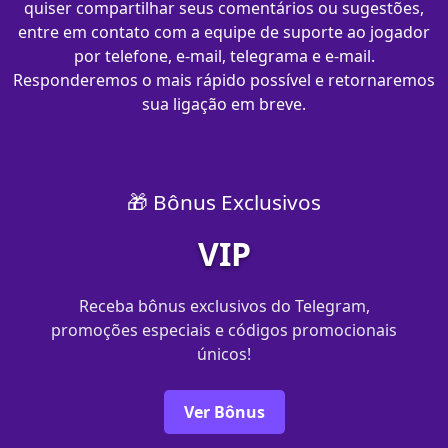
quiser compartilhar seus comentários ou sugestões,
entre em contato com a equipe de suporte ao jogador
por telefone, e-mail, telegrama e e-mail.
Responderemos o mais rápido possível e retornaremos
sua ligação em breve.
🎁 Bônus Exclusivos
VIP
Receba bônus exclusivos do Telegram,
promoções especiais e códigos promocionais
únicos!
Ver Bônus