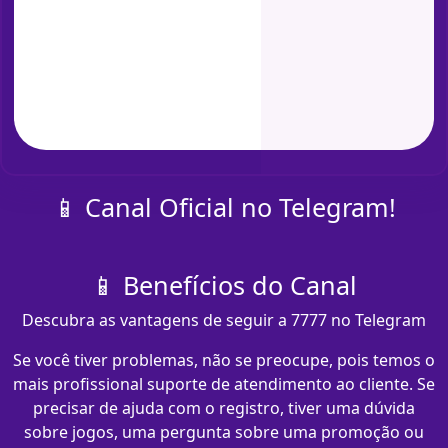
📱 Canal Oficial no Telegram!
📱 Benefícios do Canal
Descubra as vantagens de seguir a 7777 no Telegram
Se você tiver problemas, não se preocupe, pois temos o
mais profissional suporte de atendimento ao cliente. Se
precisar de ajuda com o registro, tiver uma dúvida
sobre jogos, uma pergunta sobre uma promoção ou