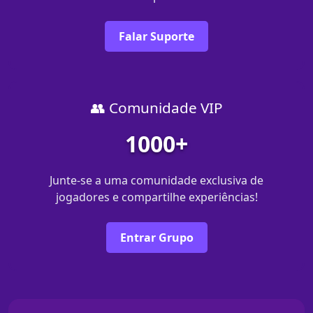
Falar Suporte
👥 Comunidade VIP
1000+
Junte-se a uma comunidade exclusiva de
jogadores e compartilhe experiências!
Entrar Grupo