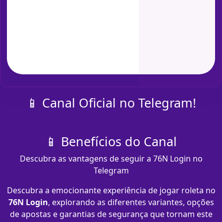
📱 Canal Oficial no Telegram!
📱 Benefícios do Canal
Descubra as vantagens de seguir a 76N Login no
Telegram
Descubra a emocionante experiência de jogar roleta no
76N Login
, explorando as diferentes variantes, opções
de apostas e garantias de segurança que tornam este