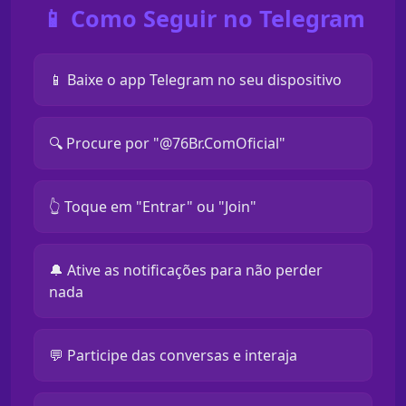
📱 Como Seguir no Telegram
📱 Baixe o app Telegram no seu dispositivo
🔍 Procure por "@76Br.ComOficial"
👆 Toque em "Entrar" ou "Join"
🔔 Ative as notificações para não perder
nada
💬 Participe das conversas e interaja