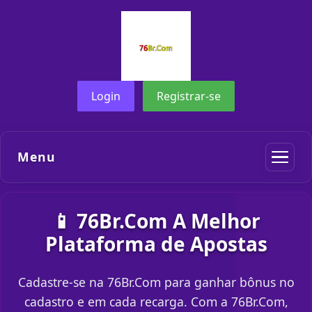
Login
Registrar-se
Menu
📱 76Br.Com A Melhor
Plataforma de Apostas
Cadastre-se na 76Br.Com para ganhar bônus no
cadastro e em cada recarga. Com a 76Br.Com,