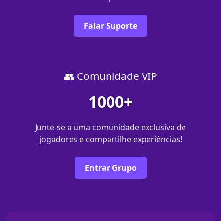
Falar Suporte
👥 Comunidade VIP
1000+
Junte-se a uma comunidade exclusiva de
jogadores e compartilhe experiências!
Entrar Grupo