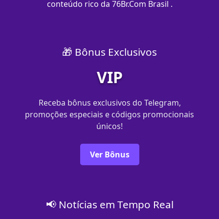
conteúdo rico da 76Br.Com Brasil .
🎁 Bônus Exclusivos
VIP
Receba bônus exclusivos do Telegram,
promoções especiais e códigos promocionais
únicos!
Ver Bônus
📢 Notícias em Tempo Real