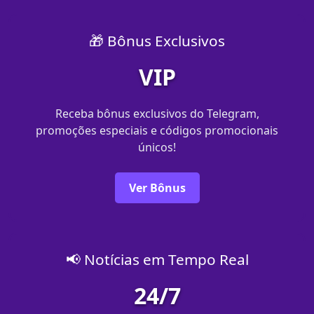
🎁 Bônus Exclusivos
VIP
Receba bônus exclusivos do Telegram,
promoções especiais e códigos promocionais
únicos!
Ver Bônus
📢 Notícias em Tempo Real
24/7