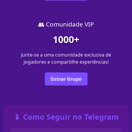
👥 Comunidade VIP
1000+
Junte-se a uma comunidade exclusiva de
jogadores e compartilhe experiências!
Entrar Grupo
📱 Como Seguir no Telegram