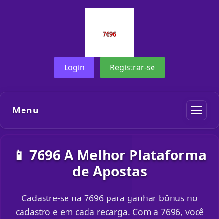
Login
Registrar-se
Menu
📱 7696 A Melhor Plataforma
de Apostas
Cadastre-se na 7696 para ganhar bônus no
cadastro e em cada recarga. Com a 7696, você