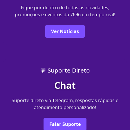
Fique por dentro de todas as novidades,
promoções e eventos da 7696 em tempo real!
Ver Notícias
💬 Suporte Direto
Chat
Suporte direto via Telegram, respostas rápidas e
atendimento personalizado!
Falar Suporte