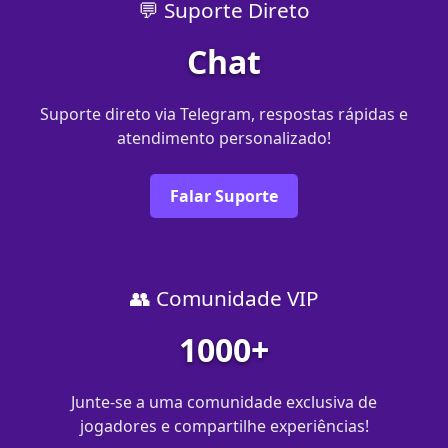
💬 Suporte Direto
Chat
Suporte direto via Telegram, respostas rápidas e
atendimento personalizado!
Falar Suporte
👥 Comunidade VIP
1000+
Junte-se a uma comunidade exclusiva de
jogadores e compartilhe experiências!