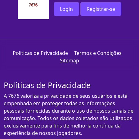
Login
Registrar-se
Políticas de Privacidade
Termos e Condições
Sitemap
Políticas de Privacidade
A 7676 valoriza a privacidade de seus usuários e está
empenhada em proteger todas as informações
pessoais fornecidas durante o uso de nossos canais de
comunicação. Todos os dados coletados são utilizados
exclusivamente para fins de melhoria contínua da
experiência de nossos jogadores.