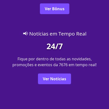
Ver Bônus
📢 Notícias em Tempo Real
24/7
Fique por dentro de todas as novidades,
promoções e eventos da 7676 em tempo real!
Ver Notícias