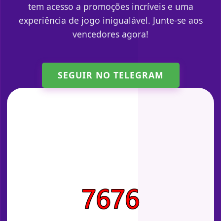
tem acesso a promoções incríveis e uma
experiência de jogo inigualável. Junte-se aos
vencedores agora!
SEGUIR NO TELEGRAM