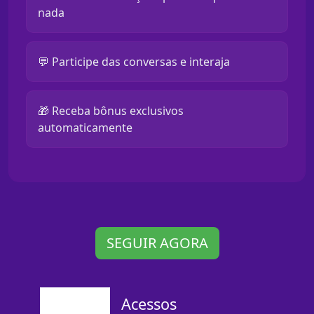
nada
💬 Participe das conversas e interaja
🎁 Receba bônus exclusivos
automaticamente
SEGUIR AGORA
Acessos