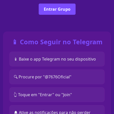
Entrar Grupo
📱 Como Seguir no Telegram
📱 Baixe o app Telegram no seu dispositivo
🔍 Procure por "@7676Oficial"
👆 Toque em "Entrar" ou "Join"
🔔 Ative as notificações para não perder