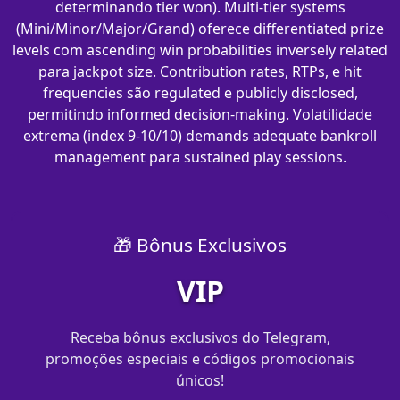
determinando tier won). Multi-tier systems
(Mini/Minor/Major/Grand) oferece differentiated prize
levels com ascending win probabilities inversely related
para jackpot size. Contribution rates, RTPs, e hit
frequencies são regulated e publicly disclosed,
permitindo informed decision-making. Volatilidade
extrema (index 9-10/10) demands adequate bankroll
management para sustained play sessions.
🎁 Bônus Exclusivos
VIP
Receba bônus exclusivos do Telegram,
promoções especiais e códigos promocionais
únicos!