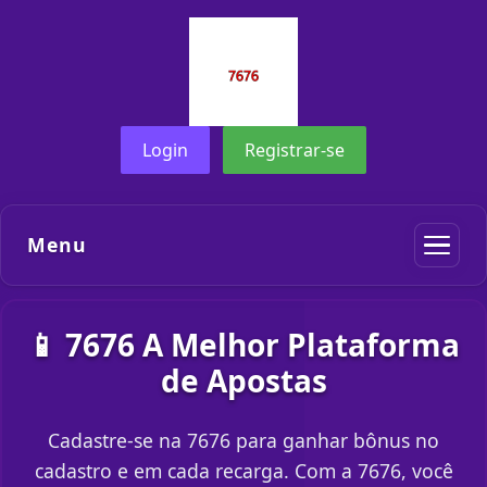
Login
Registrar-se
Menu
📱 7676 A Melhor Plataforma
de Apostas
Cadastre-se na 7676 para ganhar bônus no
cadastro e em cada recarga. Com a 7676, você