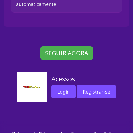
automaticamente
SEGUIR AGORA
Acessos
Login
Registrar-se