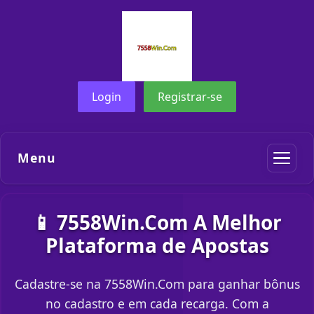
Login
Registrar-se
Menu
📱 7558Win.Com A Melhor
Plataforma de Apostas
Cadastre-se na 7558Win.Com para ganhar bônus
no cadastro e em cada recarga. Com a