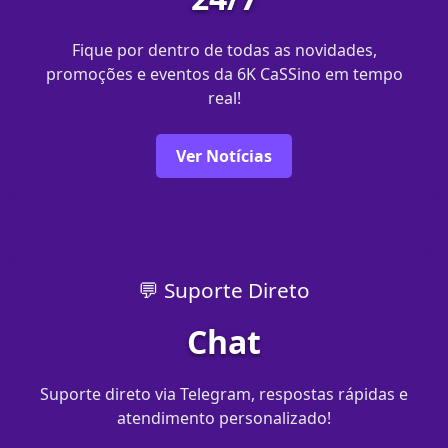
Fique por dentro de todas as novidades,
promoções e eventos da 6K CaSSino em tempo
real!
Ver Notícias
💬 Suporte Direto
Chat
Suporte direto via Telegram, respostas rápidas e
atendimento personalizado!