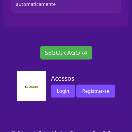
automaticamente
SEGUIR AGORA
Acessos
Login
Registrar-se