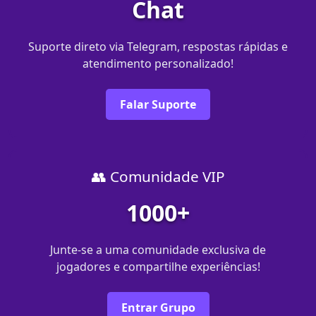
Chat
Suporte direto via Telegram, respostas rápidas e
atendimento personalizado!
Falar Suporte
👥 Comunidade VIP
1000+
Junte-se a uma comunidade exclusiva de
jogadores e compartilhe experiências!
Entrar Grupo