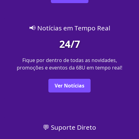
📢 Notícias em Tempo Real
24/7
Fique por dentro de todas as novidades,
promoções e eventos da 68U em tempo real!
Ver Notícias
💬 Suporte Direto