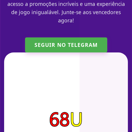
acesso a promoções incríveis e uma experiência
de jogo inigualável. Junte-se aos vencedores
agora!
SEGUIR NO TELEGRAM