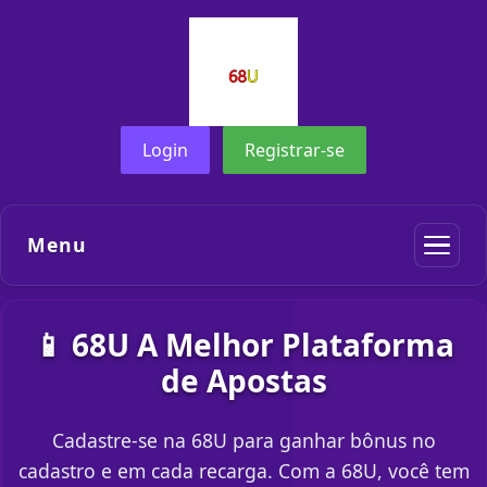
Login
Registrar-se
Menu
📱 68U A Melhor Plataforma
de Apostas
Cadastre-se na 68U para ganhar bônus no
cadastro e em cada recarga. Com a 68U, você tem