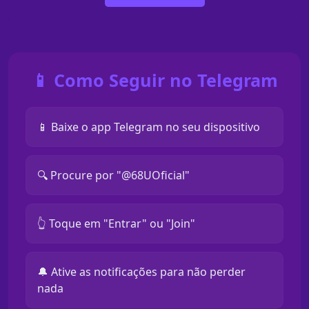
📱 Como Seguir no Telegram
📱 Baixe o app Telegram no seu dispositivo
🔍 Procure por "@68UOficial"
👆 Toque em "Entrar" ou "Join"
🔔 Ative as notificações para não perder
nada