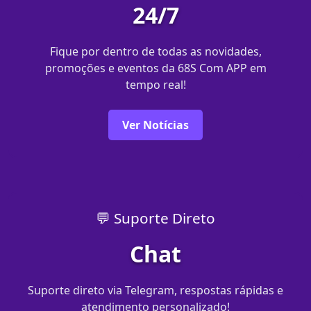
24/7
Fique por dentro de todas as novidades,
promoções e eventos da 68S Com APP em
tempo real!
Ver Notícias
💬 Suporte Direto
Chat
Suporte direto via Telegram, respostas rápidas e
atendimento personalizado!