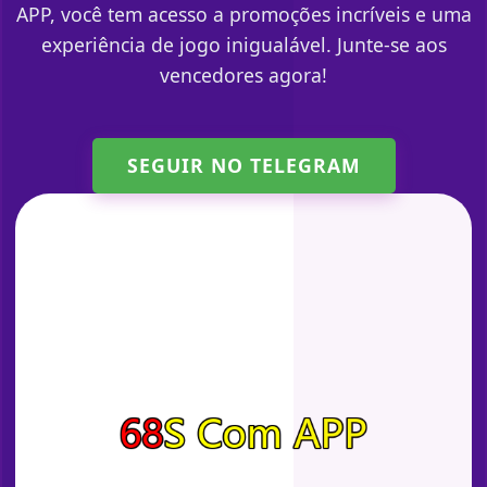
APP, você tem acesso a promoções incríveis e uma
experiência de jogo inigualável. Junte-se aos
vencedores agora!
SEGUIR NO TELEGRAM