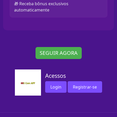
🎁 Receba bônus exclusivos
automaticamente
SEGUIR AGORA
Acessos
Login
Registrar-se