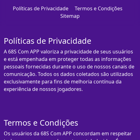
Políticas de Privacidade
Termos e Condições
Sitemap
Políticas de Privacidade
A 68S Com APP valoriza a privacidade de seus usuários
e está empenhada em proteger todas as informações
pessoais fornecidas durante o uso de nossos canais de
comunicação. Todos os dados coletados são utilizados
exclusivamente para fins de melhoria contínua da
experiência de nossos jogadores.
Termos e Condições
Os usuários da 68S Com APP concordam em respeitar