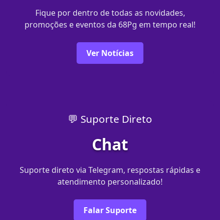
Fique por dentro de todas as novidades,
promoções e eventos da 68Pg em tempo real!
Ver Notícias
💬 Suporte Direto
Chat
Suporte direto via Telegram, respostas rápidas e
atendimento personalizado!
Falar Suporte