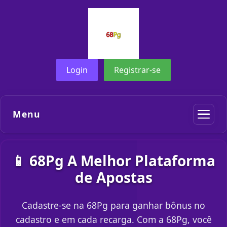
Login
Registrar-se
Menu
📱 68Pg A Melhor Plataforma
de Apostas
Cadastre-se na 68Pg para ganhar bônus no
cadastro e em cada recarga. Com a 68Pg, você