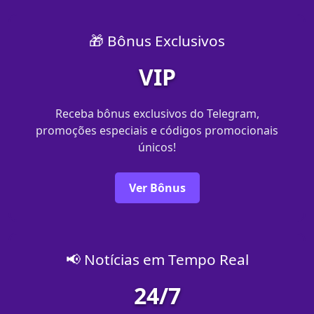
🎁 Bônus Exclusivos
VIP
Receba bônus exclusivos do Telegram,
promoções especiais e códigos promocionais
únicos!
Ver Bônus
📢 Notícias em Tempo Real
24/7