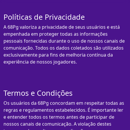
Políticas de Privacidade
A 68Pg valoriza a privacidade de seus usuários e está
empenhada em proteger todas as informações
pessoais fornecidas durante o uso de nossos canais de
comunicação. Todos os dados coletados são utilizados
exclusivamente para fins de melhoria contínua da
experiência de nossos jogadores.
Termos e Condições
Os usuários da 68Pg concordam em respeitar todas as
regras e regulamentos estabelecidos. É importante ler
e entender todos os termos antes de participar de
nossos canais de comunicação. A violação destes