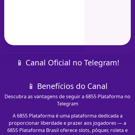
📱 Canal Oficial no Telegram!
📱 Benefícios do Canal
Descubra as vantagens de seguir a 6855 Plataforma no
Telegram
A 6855 Plataforma é uma plataforma dedicada a
proporcionar liberdade e prazer aos jogadores — a
6855 Plataforma Brasil oferece slots, pôquer, roleta e