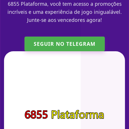
6855 Plataforma, você tem acesso a promoções
incríveis e uma experiência de jogo inigualável.
Junte-se aos vencedores agora!
SEGUIR NO TELEGRAM