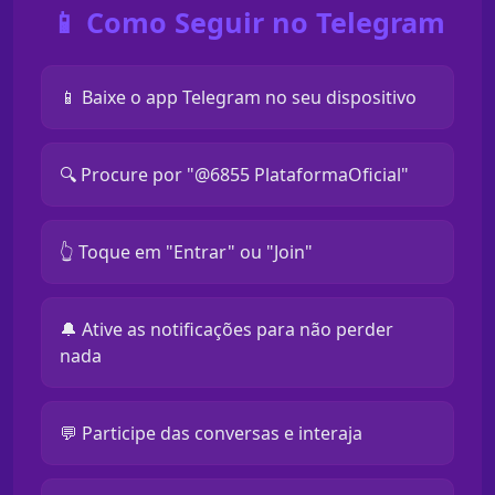
📱 Como Seguir no Telegram
📱 Baixe o app Telegram no seu dispositivo
🔍 Procure por "@6855 PlataformaOficial"
👆 Toque em "Entrar" ou "Join"
🔔 Ative as notificações para não perder
nada
💬 Participe das conversas e interaja