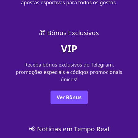
apostas esportivas para todos os gostos.
🎁 Bônus Exclusivos
VIP
Receba bônus exclusivos do Telegram,
promoções especiais e códigos promocionais
únicos!
Ver Bônus
📢 Notícias em Tempo Real