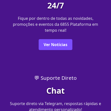
24/7
Fique por dentro de todas as novidades,
promoções e eventos da 6855 Plataforma em
tempo real!
Ver Notícias
💬 Suporte Direto
Chat
Suporte direto via Telegram, respostas rápidas e
atendimento personalizado!