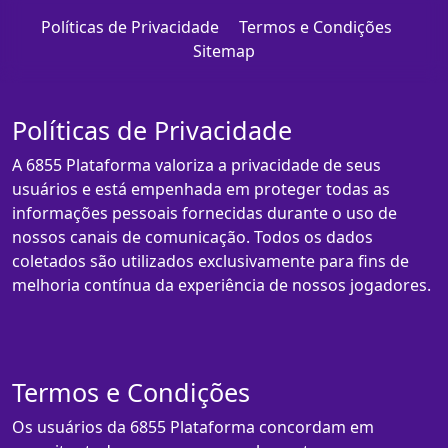
Políticas de Privacidade
Termos e Condições
Sitemap
Políticas de Privacidade
A 6855 Plataforma valoriza a privacidade de seus
usuários e está empenhada em proteger todas as
informações pessoais fornecidas durante o uso de
nossos canais de comunicação. Todos os dados
coletados são utilizados exclusivamente para fins de
melhoria contínua da experiência de nossos jogadores.
Termos e Condições
Os usuários da 6855 Plataforma concordam em