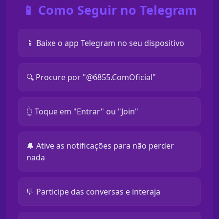
📱 Como Seguir no Telegram
📱 Baixe o app Telegram no seu dispositivo
🔍 Procure por "@6855.ComOficial"
👆 Toque em "Entrar" ou "Join"
🔔 Ative as notificações para não perder
nada
💬 Participe das conversas e interaja