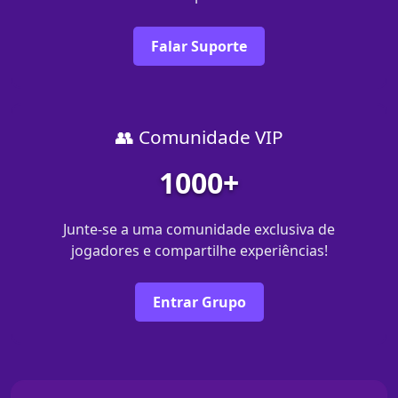
Falar Suporte
👥 Comunidade VIP
1000+
Junte-se a uma comunidade exclusiva de
jogadores e compartilhe experiências!
Entrar Grupo