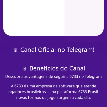
📱 Canal Oficial no Telegram!
📱 Benefícios do Canal
Descubra as vantagens de seguir a 6733 no Telegram
A 6733 é uma empresa de software que atende
jogadores brasileiros — na plataforma 6733 Brasil ,
novas formas de jogo surgem a cada dia.