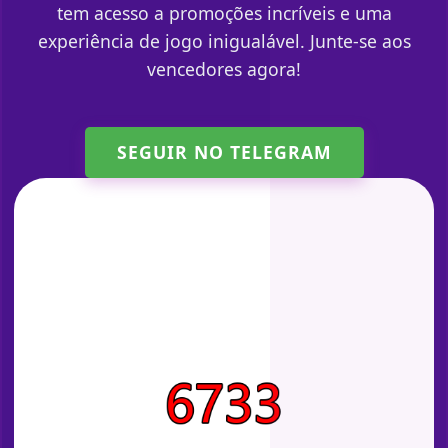
tem acesso a promoções incríveis e uma
experiência de jogo inigualável. Junte-se aos
vencedores agora!
SEGUIR NO TELEGRAM