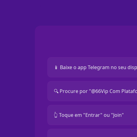
📱 Baixe o app Telegram no seu disp
🔍 Procure por "@66Vip Com Plataf
👆 Toque em "Entrar" ou "Join"