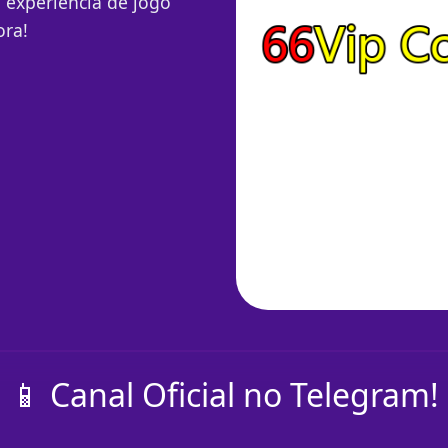
 experiência de jogo
ora!
📱 Canal Oficial no Telegram!