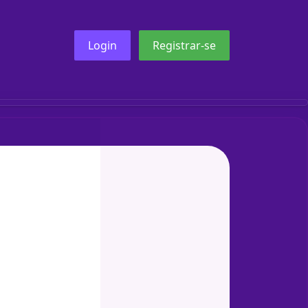
Login
Registrar-se