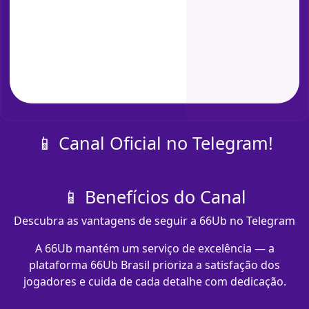
📱 Canal Oficial no Telegram!
📱 Benefícios do Canal
Descubra as vantagens de seguir a 66Ub no Telegram
A 66Ub mantém um serviço de excelência — a
plataforma 66Ub Brasil prioriza a satisfação dos
jogadores e cuida de cada detalhe com dedicação.