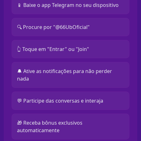
📱 Baixe o app Telegram no seu dispositivo
🔍 Procure por "@66UbOficial"
👆 Toque em "Entrar" ou "Join"
🔔 Ative as notificações para não perder
nada
💬 Participe das conversas e interaja
🎁 Receba bônus exclusivos
automaticamente