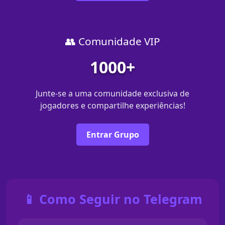
👥 Comunidade VIP
1000+
Junte-se a uma comunidade exclusiva de
jogadores e compartilhe experiências!
Entrar Grupo
📱 Como Seguir no Telegram