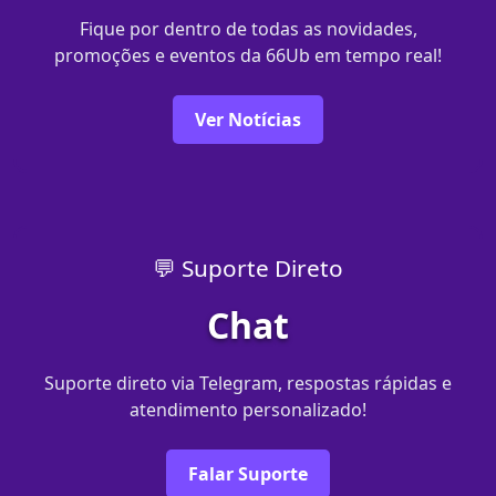
Fique por dentro de todas as novidades,
promoções e eventos da 66Ub em tempo real!
Ver Notícias
💬 Suporte Direto
Chat
Suporte direto via Telegram, respostas rápidas e
atendimento personalizado!
Falar Suporte