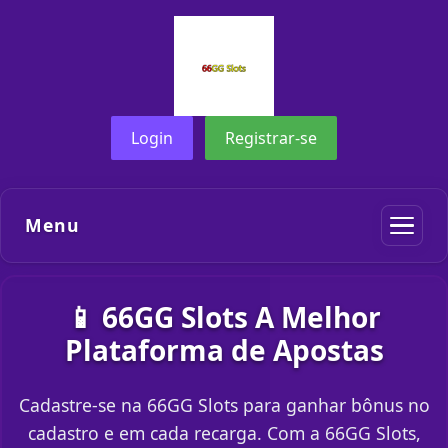
Login
Registrar-se
Menu
📱 66GG Slots A Melhor
Plataforma de Apostas
Cadastre-se na 66GG Slots para ganhar bônus no
cadastro e em cada recarga. Com a 66GG Slots,