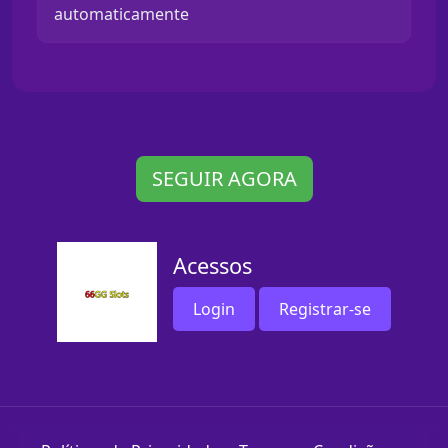
automaticamente
SEGUIR AGORA
Acessos
Login
Registrar-se