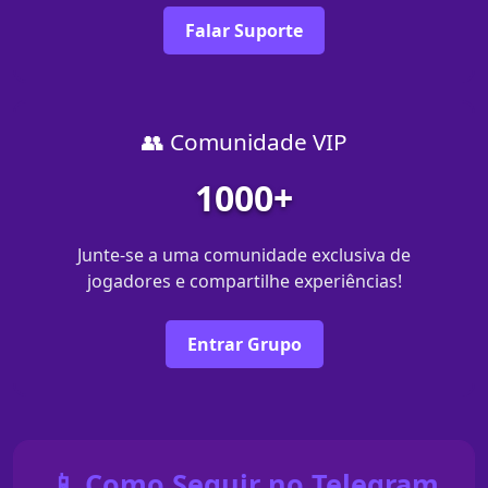
Falar Suporte
👥 Comunidade VIP
1000+
Junte-se a uma comunidade exclusiva de
jogadores e compartilhe experiências!
Entrar Grupo
📱 Como Seguir no Telegram