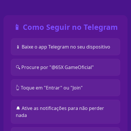
📱 Como Seguir no Telegram
📱 Baixe o app Telegram no seu dispositivo
🔍 Procure por "@65X GameOficial"
👆 Toque em "Entrar" ou "Join"
🔔 Ative as notificações para não perder
nada