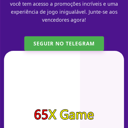
você tem acesso a promoções incríveis e uma
experiência de jogo inigualável. Junte-se aos
vencedores agora!
SEGUIR NO TELEGRAM