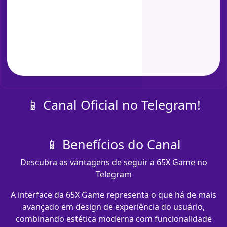
📱 Canal Oficial no Telegram!
📱 Benefícios do Canal
Descubra as vantagens de seguir a 65X Game no
Telegram
A interface da 65X Game representa o que há de mais
avançado em design de experiência do usuário,
combinando estética moderna com funcionalidade