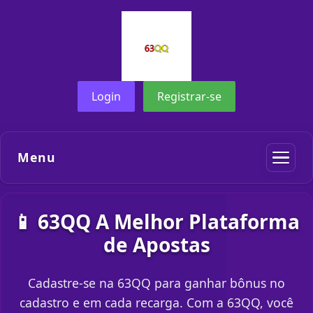
Login
Registrar-se
Menu
📱 63QQ A Melhor Plataforma
de Apostas
Cadastre-se na 63QQ para ganhar bônus no
cadastro e em cada recarga. Com a 63QQ, você