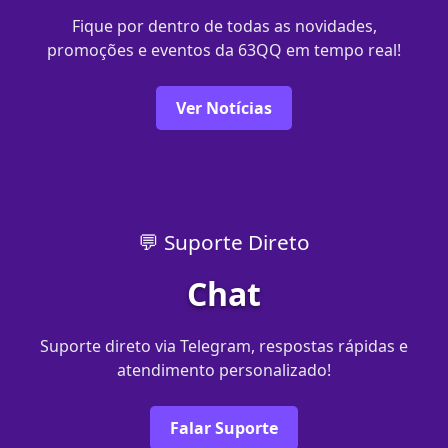
Fique por dentro de todas as novidades,
promoções e eventos da 63QQ em tempo real!
Ver Notícias
💬 Suporte Direto
Chat
Suporte direto via Telegram, respostas rápidas e
atendimento personalizado!
Falar Suporte