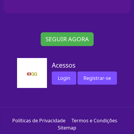
SEGUIR AGORA
Acessos
Login
Registrar-se
Políticas de Privacidade
Termos e Condições
Sitemap