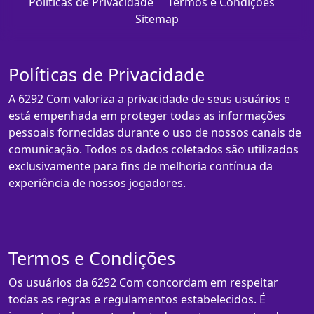
Políticas de Privacidade
Termos e Condições
Sitemap
Políticas de Privacidade
A 6292 Com valoriza a privacidade de seus usuários e
está empenhada em proteger todas as informações
pessoais fornecidas durante o uso de nossos canais de
comunicação. Todos os dados coletados são utilizados
exclusivamente para fins de melhoria contínua da
experiência de nossos jogadores.
Termos e Condições
Os usuários da 6292 Com concordam em respeitar
todas as regras e regulamentos estabelecidos. É