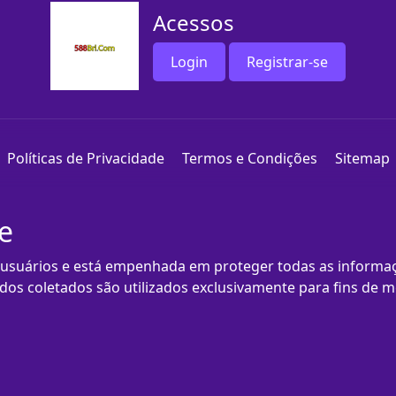
Acessos
Login
Registrar-se
Políticas de Privacidade
Termos e Condições
Sitemap
de
s usuários e está empenhada em proteger todas as informa
os coletados são utilizados exclusivamente para fins de m