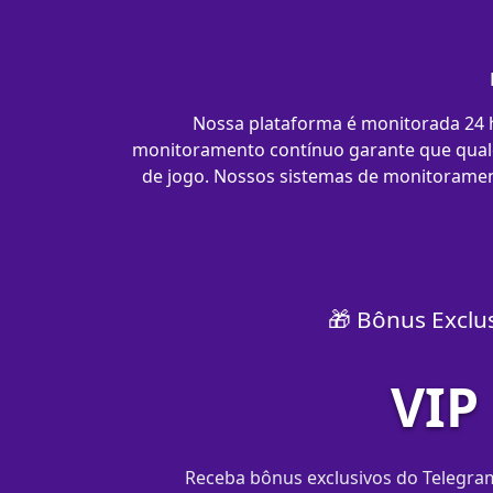
Nossa plataforma é monitorada 24 h
monitoramento contínuo garante que qualq
de jogo. Nossos sistemas de monitoramen
🎁 Bônus Exclu
VIP
Receba bônus exclusivos do Telegra