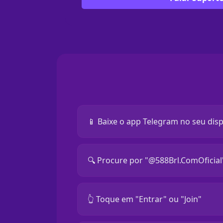
📱 Baixe o app Telegram no seu disp
🔍 Procure por "@588Brl.ComOficial
👆 Toque em "Entrar" ou "Join"