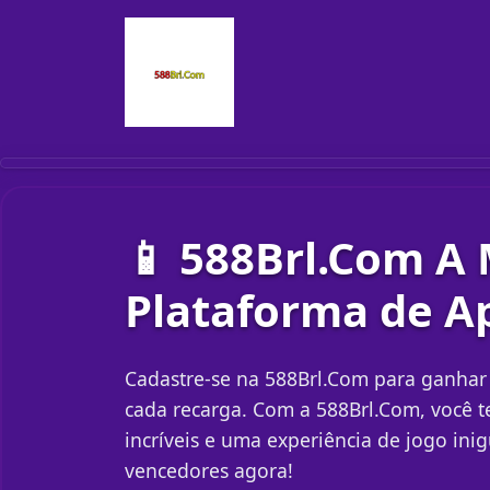
📱 588Brl.Com A
Plataforma de A
Cadastre-se na 588Brl.Com para ganhar
cada recarga. Com a 588Brl.Com, você 
incríveis e uma experiência de jogo inig
vencedores agora!