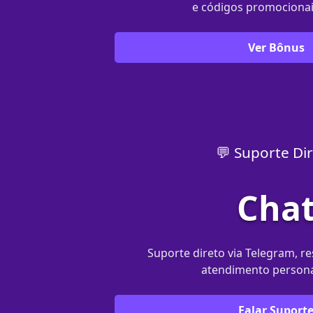
e códigos promocionai
Ver Bônus
💬 Suporte Di
Cha
Suporte direto via Telegram, r
atendimento persona
Falar Suport