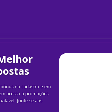
 Melhor
postas
 bônus no cadastro e em
tem acesso a promoções
ualável. Junte-se aos