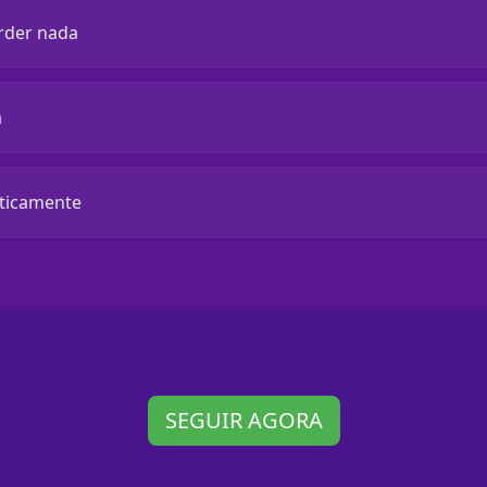
erder nada
a
aticamente
SEGUIR AGORA