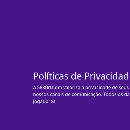
Políticas de Privacida
A 588Brl.Com valoriza a privacidade de seu
nossos canais de comunicação. Todos os dad
jogadores.