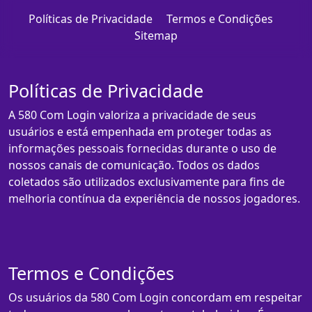
Políticas de Privacidade
Termos e Condições
Sitemap
Políticas de Privacidade
A 580 Com Login valoriza a privacidade de seus
usuários e está empenhada em proteger todas as
informações pessoais fornecidas durante o uso de
nossos canais de comunicação. Todos os dados
coletados são utilizados exclusivamente para fins de
melhoria contínua da experiência de nossos jogadores.
Termos e Condições
Os usuários da 580 Com Login concordam em respeitar