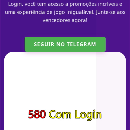
Login, você tem acesso a promoções incríveis e
uma experiência de jogo inigualável. Junte-se aos
vencedores agora!
SEGUIR NO TELEGRAM