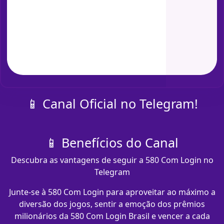
📱 Canal Oficial no Telegram!
📱 Benefícios do Canal
Descubra as vantagens de seguir a 580 Com Login no
Telegram
Junte-se à 580 Com Login para aproveitar ao máximo a
diversão dos jogos, sentir a emoção dos prêmios
milionários da 580 Com Login Brasil e vencer a cada