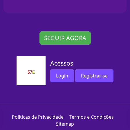
SEGUIR AGORA
Acessos
Login
Registrar-se
Políticas de Privacidade
Termos e Condições
Sitemap