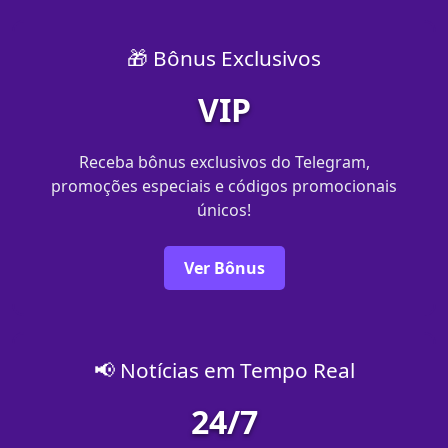
🎁 Bônus Exclusivos
VIP
Receba bônus exclusivos do Telegram,
promoções especiais e códigos promocionais
únicos!
Ver Bônus
📢 Notícias em Tempo Real
24/7