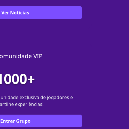
Ver Notícias
Comunidade VIP
1000+
unidade exclusiva de jogadores e
rtilhe experiências!
Entrar Grupo