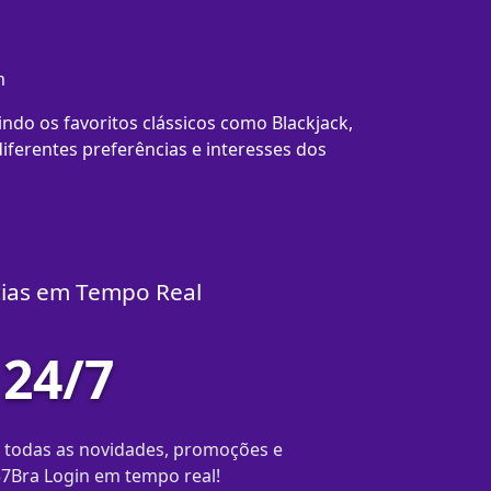
m
indo os favoritos clássicos como Blackjack,
iferentes preferências e interesses dos
cias em Tempo Real
24/7
e todas as novidades, promoções e
57Bra Login em tempo real!