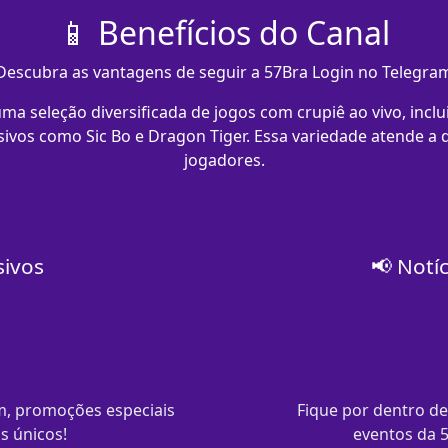
📱 Benefícios do Canal
Descubra as vantagens de seguir a 57Bra Login no Telegra
ma seleção diversificada de jogos com crupiê ao vivo, inclu
ivos como Sic Bo e Dragon Tiger. Essa variedade atende a d
jogadores.
sivos
📢 Notí
m, promoções especiais
Fique por dentro d
s únicos!
eventos da 