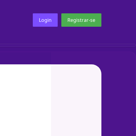
Login
Registrar-se