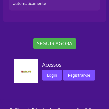
automaticamente
SEGUIR AGORA
Acessos
Login
Registrar-se