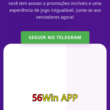
você tem acesso a promoções incríveis e uma
experiência de jogo inigualável. Junte-se aos
vencedores agora!
SEGUIR NO TELEGRAM