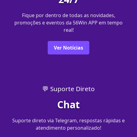
Fique por dentro de todas as novidades,
promoções e eventos da 56Win APP em tempo
real!
Ver Notícias
💬 Suporte Direto
Chat
Suporte direto via Telegram, respostas rápidas e
atendimento personalizado!