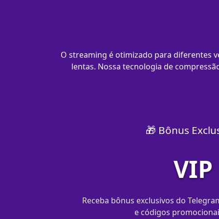
O streaming é otimizado para diferentes
lentas. Nossa tecnologia de compressão
🎁 Bônus Exclu
VIP
Receba bônus exclusivos do Telegra
e códigos promocionai