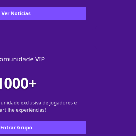
Ver Notícias
Comunidade VIP
1000+
unidade exclusiva de jogadores e
rtilhe experiências!
Entrar Grupo