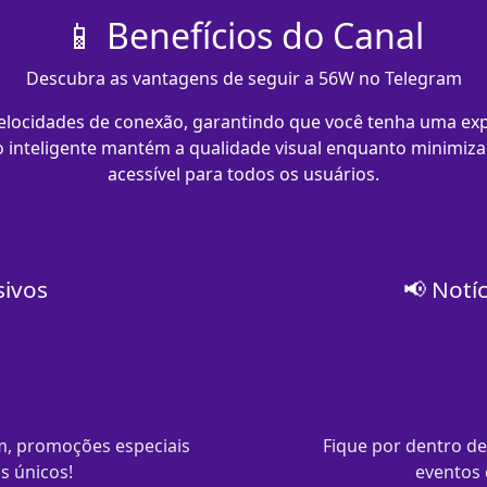
📱 Benefícios do Canal
Descubra as vantagens de seguir a 56W no Telegram
 velocidades de conexão, garantindo que você tenha uma e
 inteligente mantém a qualidade visual enquanto minimiza
acessível para todos os usuários.
sivos
📢 Notí
m, promoções especiais
Fique por dentro d
s únicos!
eventos 