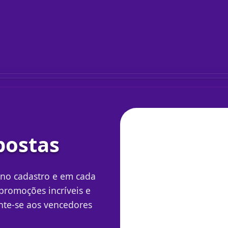
postas
no cadastro e em cada
promoções incríveis e
unte-se aos vencedores