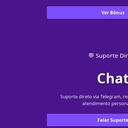
Ver Bônus
💬 Suporte Di
Cha
Suporte direto via Telegram, r
atendimento persona
Falar Suport