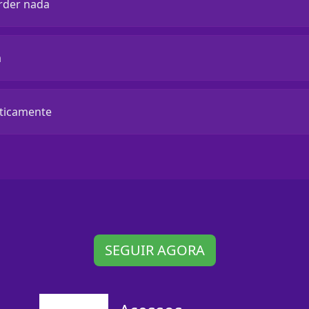
erder nada
a
aticamente
SEGUIR AGORA