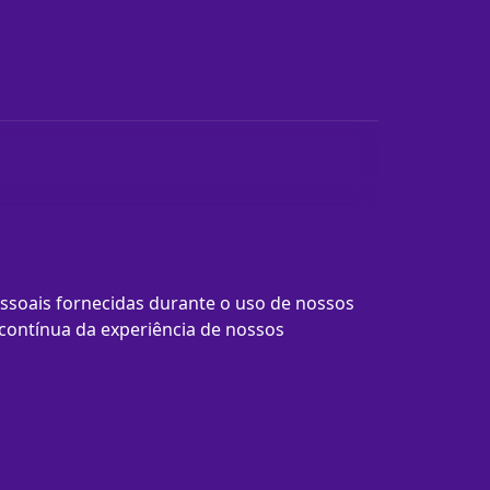
ssoais fornecidas durante o uso de nossos
 contínua da experiência de nossos