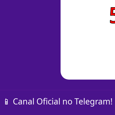
📱 Canal Oficial no Telegram!