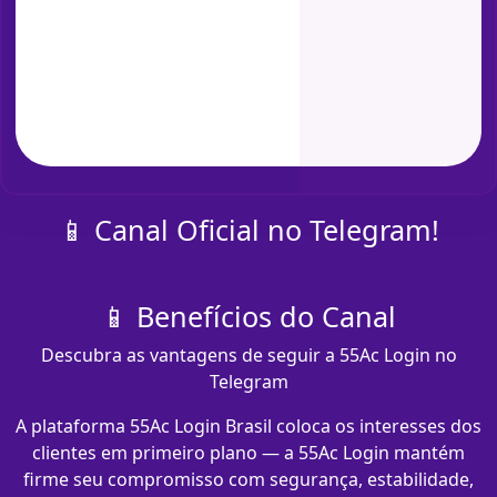
📱 Canal Oficial no Telegram!
📱 Benefícios do Canal
Descubra as vantagens de seguir a 55Ac Login no
Telegram
A plataforma 55Ac Login Brasil coloca os interesses dos
clientes em primeiro plano — a 55Ac Login mantém
firme seu compromisso com segurança, estabilidade,