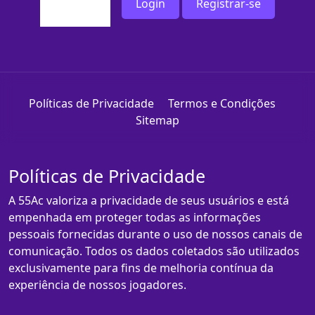
Login
Registrar-se
Políticas de Privacidade
Termos e Condições
Sitemap
Políticas de Privacidade
A 55Ac valoriza a privacidade de seus usuários e está
empenhada em proteger todas as informações
pessoais fornecidas durante o uso de nossos canais de
comunicação. Todos os dados coletados são utilizados
exclusivamente para fins de melhoria contínua da
experiência de nossos jogadores.