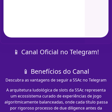
📱 Canal Oficial no Telegram!
📱 Benefícios do Canal
Descubra as vantagens de seguir a 55Ac no Telegram
A arquitetura ludológica de slots da 55Ac representa
um ecossistema curado de experiências de jogo
algoritmicamente balanceadas, onde cada título passa
por rigoroso processo de due diligence antes da