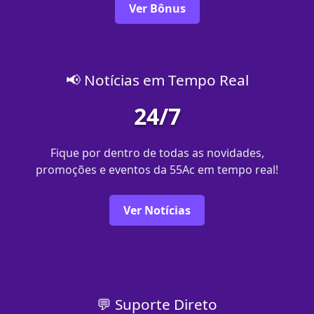
Ver Bônus
📢 Notícias em Tempo Real
24/7
Fique por dentro de todas as novidades,
promoções e eventos da 55Ac em tempo real!
Ver Notícias
💬 Suporte Direto