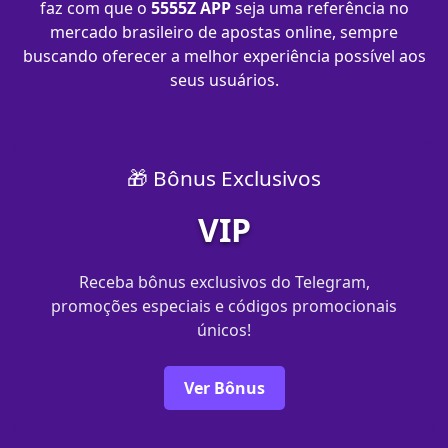
faz com que o
5555Z APP
seja uma referência no
mercado brasileiro de apostas online, sempre
buscando oferecer a melhor experiência possível aos
seus usuários.
🎁 Bônus Exclusivos
VIP
Receba bônus exclusivos do Telegram,
promoções especiais e códigos promocionais
únicos!
Ver Bônus