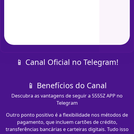
📱 Canal Oficial no Telegram!
📱 Benefícios do Canal
Descubra as vantagens de seguir a 5555Z APP no
Telegram
Outro ponto positivo é a flexibilidade nos métodos de
pagamento, que incluem cartões de crédito,
transferências bancárias e carteiras digitais. Tudo isso