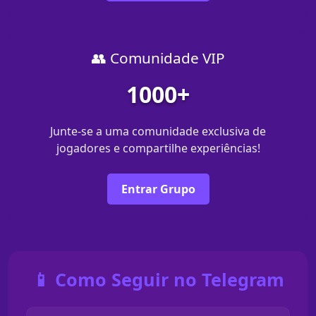
👥 Comunidade VIP
1000+
Junte-se a uma comunidade exclusiva de
jogadores e compartilhe experiências!
Entrar Grupo
📱 Como Seguir no Telegram