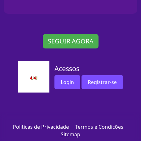
SEGUIR AGORA
Acessos
Login
Registrar-se
Políticas de Privacidade
Termos e Condições
Sitemap