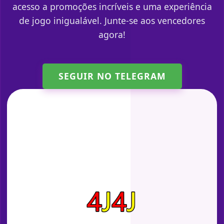
acesso a promoções incríveis e uma experiência
de jogo inigualável. Junte-se aos vencedores
agora!
SEGUIR NO TELEGRAM