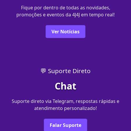
Fique por dentro de todas as novidades,
promoções e eventos da 4J4J em tempo real!
Ver Notícias
💬 Suporte Direto
Chat
Suporte direto via Telegram, respostas rápidas e
atendimento personalizado!
Falar Suporte