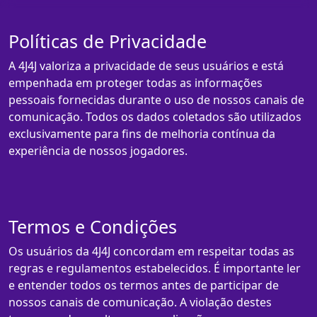
Políticas de Privacidade
A 4J4J valoriza a privacidade de seus usuários e está
empenhada em proteger todas as informações
pessoais fornecidas durante o uso de nossos canais de
comunicação. Todos os dados coletados são utilizados
exclusivamente para fins de melhoria contínua da
experiência de nossos jogadores.
Termos e Condições
Os usuários da 4J4J concordam em respeitar todas as
regras e regulamentos estabelecidos. É importante ler
e entender todos os termos antes de participar de
nossos canais de comunicação. A violação destes