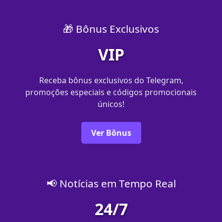
🎁 Bônus Exclusivos
VIP
Receba bônus exclusivos do Telegram,
promoções especiais e códigos promocionais
únicos!
Ver Bônus
📢 Notícias em Tempo Real
24/7