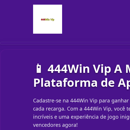
📱 444Win Vip A
Plataforma de A
Cadastre-se na 444Win Vip para ganhar
cada recarga. Com a 444Win Vip, você 
incríveis e uma experiência de jogo inig
vencedores agora!