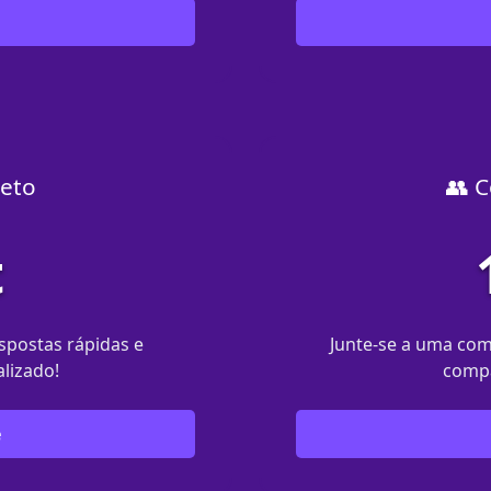
reto
👥 
t
espostas rápidas e
Junte-se a uma com
lizado!
compa
e