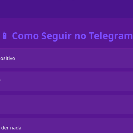
📱 Como Seguir no Telegram
ositivo
"
erder nada