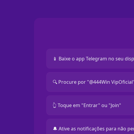
📱 Baixe o app Telegram no seu disp
🔍 Procure por "@444Win VipOficial
👆 Toque em "Entrar" ou "Join"
🔔 Ative as notificações para não p