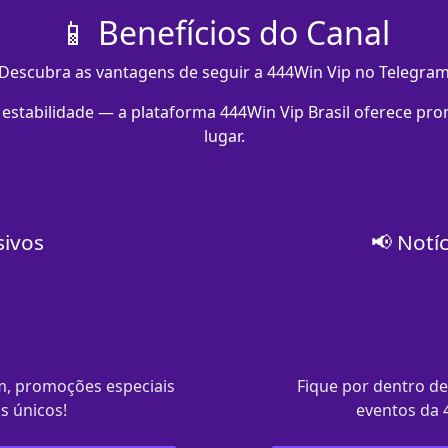
📱 Benefícios do Canal
Descubra as vantagens de seguir a 444Win Vip no Telegra
estabilidade — a plataforma 444Win Vip Brasil oferece pro
lugar.
sivos
📢 Notí
m, promoções especiais
Fique por dentro d
s únicos!
eventos da 