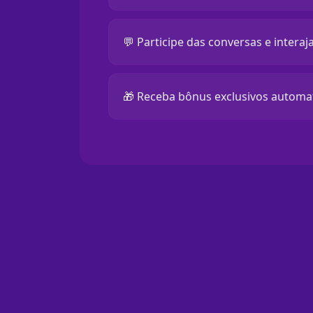
💬 Participe das conversas e interaj
🎁 Receba bônus exclusivos autom