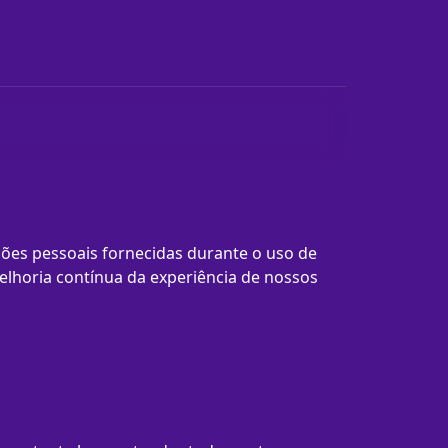
ções pessoais fornecidas durante o uso de
elhoria contínua da experiência de nossos