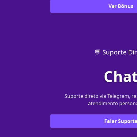
Ver Bônus
💬 Suporte Di
Cha
Suporte direto via Telegram, r
atendimento persona
Falar Suport