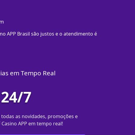
am
o APP Brasil são justos e o atendimento é
cias em Tempo Real
24/7
e todas as novidades, promoções e
F Casino APP em tempo real!