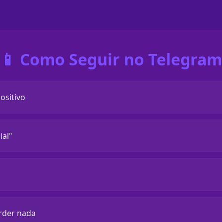
📱 Como Seguir no Telegram
ositivo
ial"
erder nada