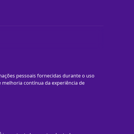
rmações pessoais fornecidas durante o uso
e melhoria contínua da experiência de