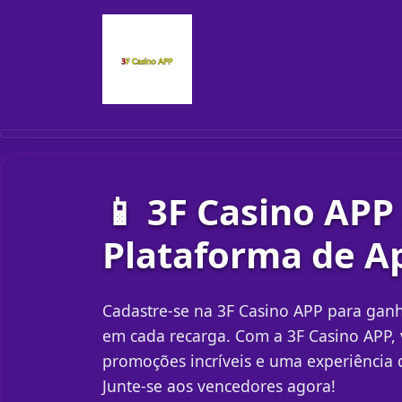
📱 3F Casino APP
Plataforma de A
Cadastre-se na 3F Casino APP para gan
em cada recarga. Com a 3F Casino APP, 
promoções incríveis e uma experiência d
Junte-se aos vencedores agora!