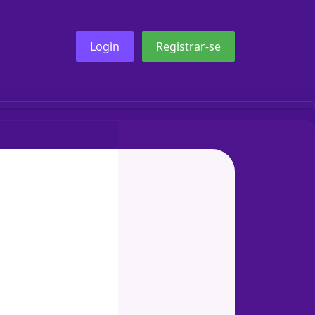
Login
Registrar-se