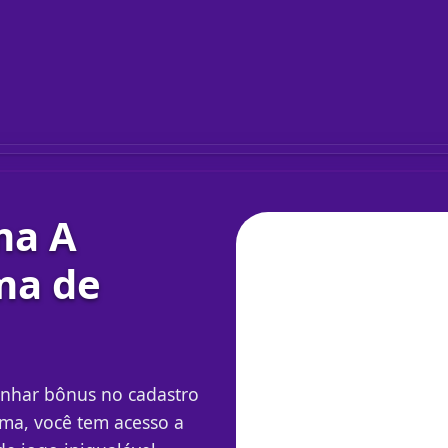
ma A
ma de
anhar bônus no cadastro
ma, você tem acesso a