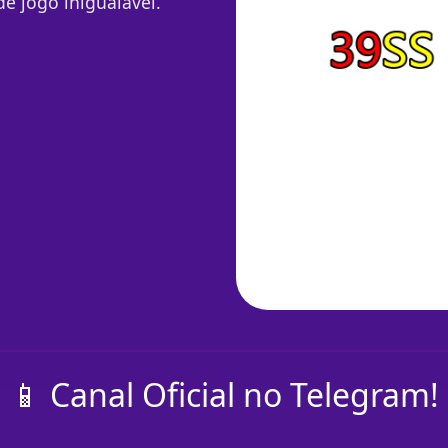
e jogo inigualável.
📱 Canal Oficial no Telegram!