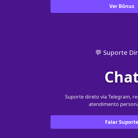
Ver Bônus
💬 Suporte Di
Cha
Suporte direto via Telegram, r
atendimento persona
Falar Suport