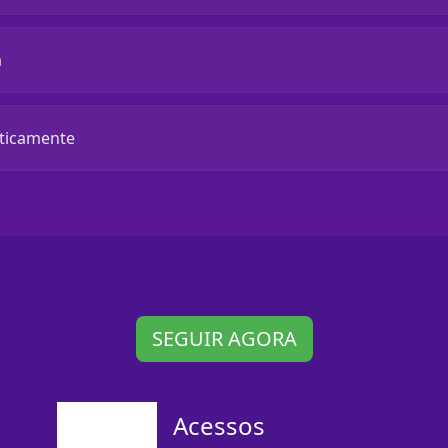
a
aticamente
SEGUIR AGORA
Acessos