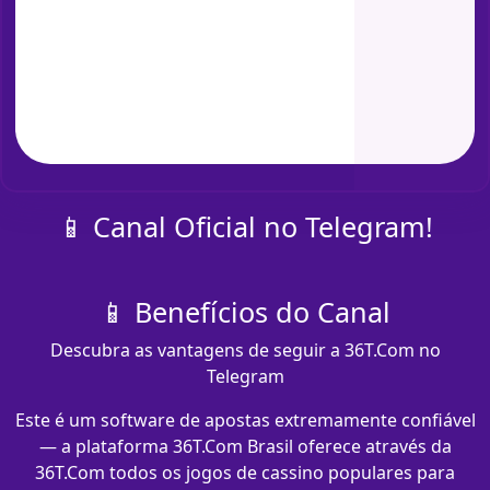
📱 Canal Oficial no Telegram!
📱 Benefícios do Canal
Descubra as vantagens de seguir a 36T.Com no
Telegram
Este é um software de apostas extremamente confiável
— a plataforma 36T.Com Brasil oferece através da
36T.Com todos os jogos de cassino populares para