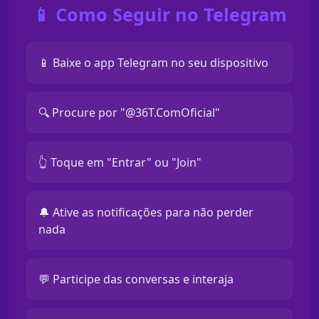
📱 Como Seguir no Telegram
📱 Baixe o app Telegram no seu dispositivo
🔍 Procure por "@36T.ComOficial"
👆 Toque em "Entrar" ou "Join"
🔔 Ative as notificações para não perder
nada
💬 Participe das conversas e interaja