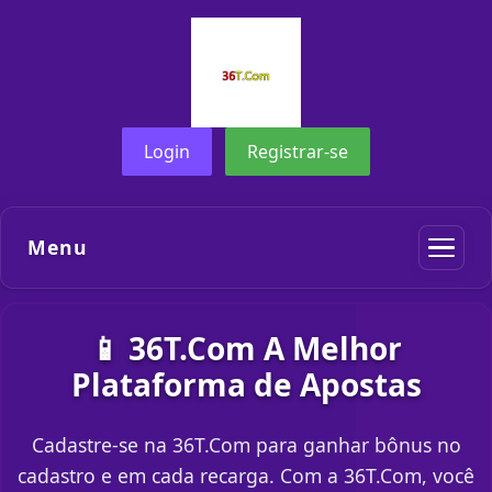
Login
Registrar-se
Menu
📱 36T.Com A Melhor
Plataforma de Apostas
Cadastre-se na 36T.Com para ganhar bônus no
cadastro e em cada recarga. Com a 36T.Com, você