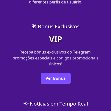
diferentes perfis de usuário.
🎁 Bônus Exclusivos
VIP
Receba bônus exclusivos do Telegram,
promoções especiais e códigos promocionais
únicos!
Ver Bônus
📢 Notícias em Tempo Real