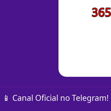
📱 Canal Oficial no Telegram!