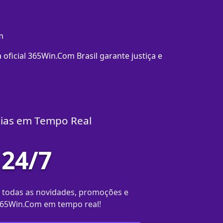
m
ficial 365Win.Com Brasil garante justiça e
cias em Tempo Real
24/7
e todas as novidades, promoções e
365Win.Com em tempo real!