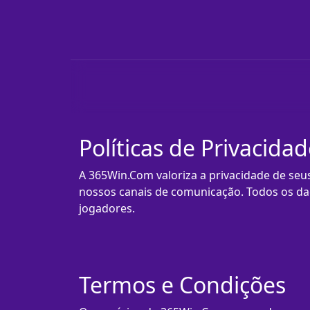
Políticas de Privacida
A 365Win.Com valoriza a privacidade de se
nossos canais de comunicação. Todos os dad
jogadores.
Termos e Condições