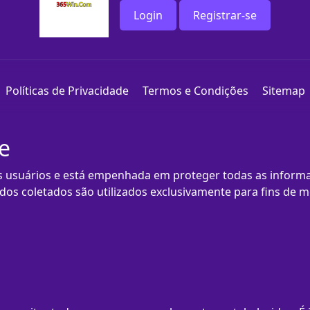
Login
Registrar-se
Políticas de Privacidade
Termos e Condições
Sitemap
de
us usuários e está empenhada em proteger todas as informa
os coletados são utilizados exclusivamente para fins de m