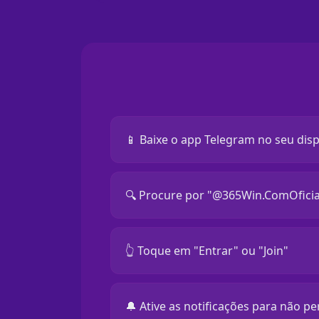
📱 Baixe o app Telegram no seu disp
🔍 Procure por "@365Win.ComOficia
👆 Toque em "Entrar" ou "Join"
🔔 Ative as notificações para não p