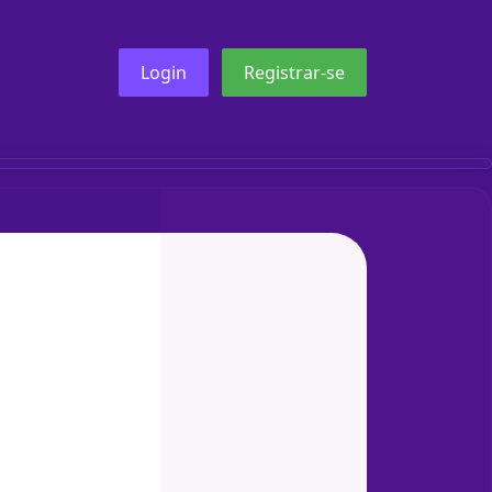
Login
Registrar-se