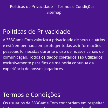
Políticas de Privacidade
Termos e Condições
Sitemap
Políticas de Privacidade
A 333Game.Com valoriza a privacidade de seus usuários
e está empenhada em proteger todas as informações
pessoais fornecidas durante o uso de nossos canais de
comunicação. Todos os dados coletados são utilizados
exclusivamente para fins de melhoria contínua da
experiência de nossos jogadores.
Termos e Condições
Os usuários da 333Game.Com concordam em respeitar