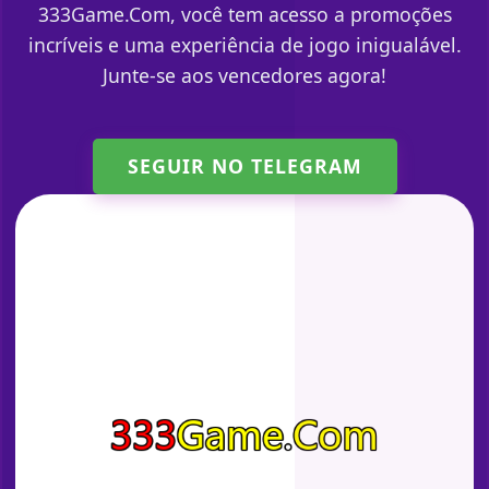
333Game.Com, você tem acesso a promoções
incríveis e uma experiência de jogo inigualável.
Junte-se aos vencedores agora!
SEGUIR NO TELEGRAM