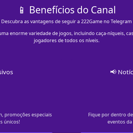
📱 Benefícios do Canal
Descubra as vantagens de seguir a 222Game no Telegram
a enorme variedade de jogos, incluindo caça-níqueis, cass
jogadores de todos os níveis.
sivos
📢 Notí
m, promoções especiais
Fique por dentro d
s únicos!
eventos da