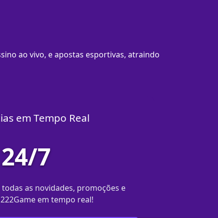
ino ao vivo, e apostas esportivas, atraindo
cias em Tempo Real
24/7
e todas as novidades, promoções e
 222Game em tempo real!