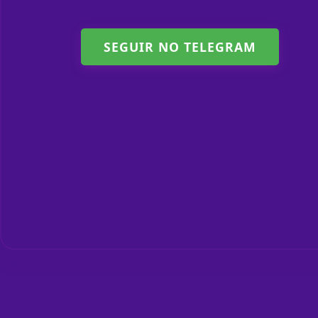
SEGUIR NO TELEGRAM