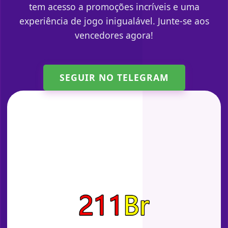
tem acesso a promoções incríveis e uma
experiência de jogo inigualável. Junte-se aos
vencedores agora!
SEGUIR NO TELEGRAM