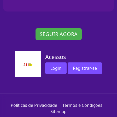
SEGUIR AGORA
Acessos
Login
Registrar-se
Políticas de Privacidade
Termos e Condições
Sitemap