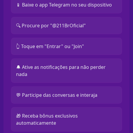
📱 Baixe o app Telegram no seu dispositivo
🔍 Procure por "@211BrOficial"
👆 Toque em "Entrar" ou "Join"
🔔 Ative as notificações para não perder
nada
💬 Participe das conversas e interaja
🎁 Receba bônus exclusivos
automaticamente