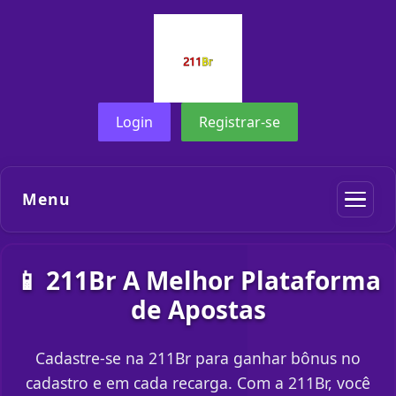
Login
Registrar-se
Menu
📱 211Br A Melhor Plataforma
de Apostas
Cadastre-se na 211Br para ganhar bônus no
cadastro e em cada recarga. Com a 211Br, você