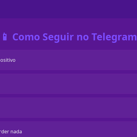
📱 Como Seguir no Telegram
ositivo
erder nada