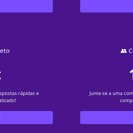
reto
👥 
t
espostas rápidas e
Junte-se a uma com
lizado!
compa
e