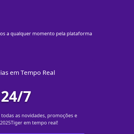
ogos a qualquer momento pela plataforma
cias em Tempo Real
24/7
e todas as novidades, promoções e
 2025Tiger em tempo real!