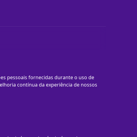
es pessoais fornecidas durante o uso de
elhoria contínua da experiência de nossos