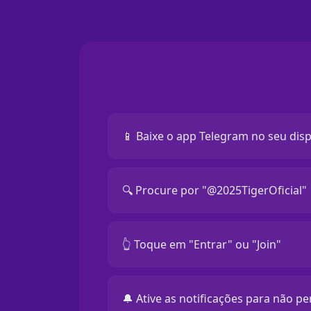
📱 Baixe o app Telegram no seu disp
🔍 Procure por "@2025TigerOficial"
👆 Toque em "Entrar" ou "Join"
🔔 Ative as notificações para não p