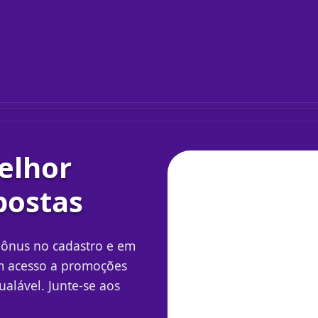
elhor
postas
bônus no cadastro e em
em acesso a promoções
ualável. Junte-se aos