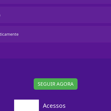
a
aticamente
SEGUIR AGORA
Acessos