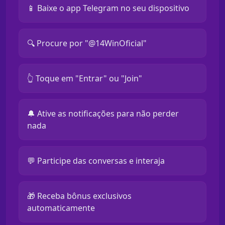
📱 Baixe o app Telegram no seu dispositivo
🔍 Procure por "@14WinOficial"
👆 Toque em "Entrar" ou "Join"
🔔 Ative as notificações para não perder
nada
💬 Participe das conversas e interaja
🎁 Receba bônus exclusivos
automaticamente