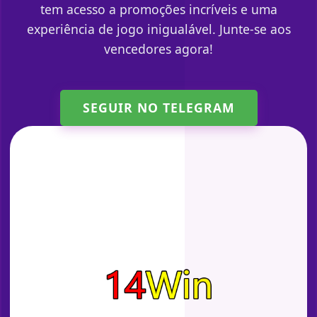
tem acesso a promoções incríveis e uma
experiência de jogo inigualável. Junte-se aos
vencedores agora!
SEGUIR NO TELEGRAM