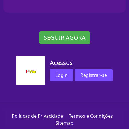
SEGUIR AGORA
Acessos
Login
Registrar-se
Políticas de Privacidade
Termos e Condições
Sitemap