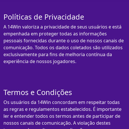
Políticas de Privacidade
A 14Win valoriza a privacidade de seus usuários e está
empenhada em proteger todas as informações
pessoais fornecidas durante o uso de nossos canais de
comunicação. Todos os dados coletados são utilizados
exclusivamente para fins de melhoria contínua da
experiência de nossos jogadores.
Termos e Condições
Os usuários da 14Win concordam em respeitar todas
as regras e regulamentos estabelecidos. É importante
ler e entender todos os termos antes de participar de
nossos canais de comunicação. A violação destes