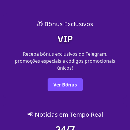
🎁 Bônus Exclusivos
VIP
Receba bônus exclusivos do Telegram,
promoções especiais e códigos promocionais
únicos!
Ver Bônus
📢 Notícias em Tempo Real
24/7