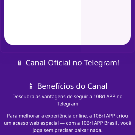
📱 Canal Oficial no Telegram!
📱 Benefícios do Canal
Descubra as vantagens de seguir a 10Brl APP no
Telegram
Para melhorar a experiência online, a 10Brl APP criou
um acesso web especial — com a 10Brl APP Brasil , você
joga sem precisar baixar nada.