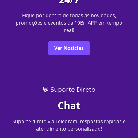
Fique por dentro de todas as novidades,
promoções e eventos da 10Brl APP em tempo
real!
Ver Notícias
💬 Suporte Direto
Chat
Suporte direto via Telegram, respostas rápidas e
atendimento personalizado!