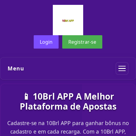
Login
Registrar-se
Menu
📱 10Brl APP A Melhor
Plataforma de Apostas
Cadastre-se na 10Brl APP para ganhar bônus no
cadastro e em cada recarga. Com a 10Brl APP,